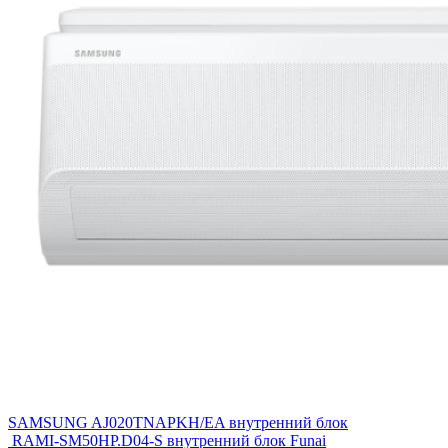
SAMSUNG AJ020TNAPKH/EA внутренний блок
RAMI-SM50HP.D04-S внутренний блок Funai