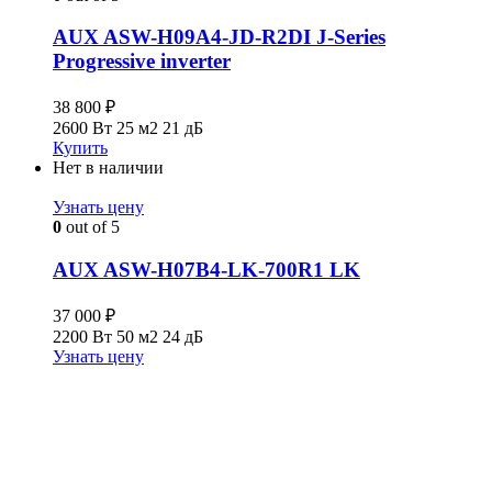
AUX ASW-H09A4-JD-R2DI J-Series
Progressive inverter
38 800
₽
2600 Вт
25 м2
21 дБ
Купить
Нет в наличии
Узнать цену
0
out of 5
AUX ASW-H07B4-LK-700R1 LK
37 000
₽
2200 Вт
50 м2
24 дБ
Узнать цену