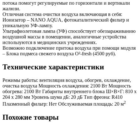
потока помогут регулируемые по горизонтали и вертикали
жалюзи.
Отличная система очистки воздуха включающая в себя:
Ионизатор – NANO AQUA, фотокаталитический фильтр и
уникальную УФ-лампу.
Ультрафиолетовая лампа (УФ) способствует обеззараживанию
воздушной массы в помещении, аналогичные устройства
используются в медицинских учреждениях.
Возможно подключение притока воздуха при помощи модуля
– Блока подмеса свежего воздуха О²-fresh (4500 руб).
Технические характеристики
Режимы работы:
вентиляция воздуха, обогрев, охлаждение,
очистка воздуха
Мощность охлаждения:
2100 Вт
Мощность
обогрева:
2100 Вт
Габариты внутреннего блока Ш×В×Г:
810 х
204 х 280 мм
Уровень шума дБ:
20 дБ
Тип фреона:
R410
2
Плазменный фильтр:
Нет
Обслуживаемая площадь:
20 м
Похожие товары