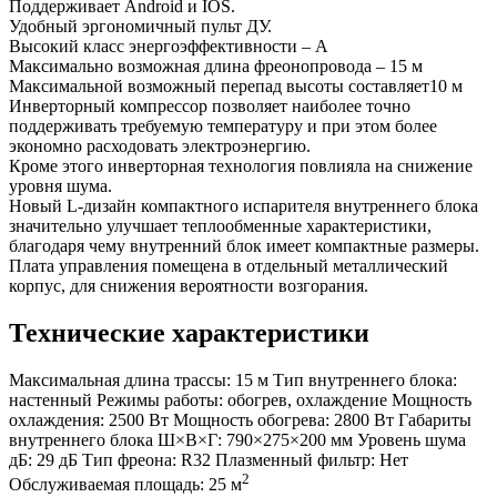
Поддерживает Android и IOS.
Удобный эргономичный пульт ДУ.
Высокий класс энергоэффективности – А
Максимально возможная длина фреонопровода – 15 м
Максимальной возможный перепад высоты составляет10 м
Инверторный компрессор позволяет наиболее точно
поддерживать требуемую температуру и при этом более
экономно расходовать электроэнергию.
Кроме этого инверторная технология повлияла на снижение
уровня шума.
Новый L-дизайн компактного испарителя внутреннего блока
значительно улучшает теплообменные характеристики,
благодаря чему внутренний блок имеет компактные размеры.
Плата управления помещена в отдельный металлический
корпус, для снижения вероятности возгорания.
Технические характеристики
Максимальная длина трассы:
15 м
Тип внутреннего блока:
настенный
Режимы работы:
обогрев, охлаждение
Мощность
охлаждения:
2500 Вт
Мощность обогрева:
2800 Вт
Габариты
внутреннего блока Ш×В×Г:
790×275×200 мм
Уровень шума
дБ:
29 дБ
Тип фреона:
R32
Плазменный фильтр:
Нет
2
Обслуживаемая площадь:
25 м