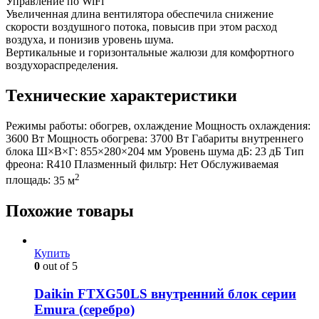
Управление по WiFi
Увеличенная длина вентилятора обеспечила снижение
скорости воздушного потока, повысив при этом расход
воздуха, и понизив уровень шума.
Вертикальные и горизонтальные жалюзи для комфортного
воздухораспределения.
Технические характеристики
Режимы работы:
обогрев, охлаждение
Мощность охлаждения:
3600 Вт
Мощность обогрева:
3700 Вт
Габариты внутреннего
блока Ш×В×Г:
855×280×204 мм
Уровень шума дБ:
23 дБ
Тип
фреона:
R410
Плазменный фильтр:
Нет
Обслуживаемая
2
площадь:
35 м
Похожие товары
Купить
0
out of 5
Daikin FTXG50LS внутренний блок серии
Emura (серебро)