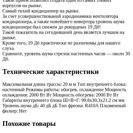
Такой прием позволил создать один из самых тонких
корпусов на рынке.
Самый тихий кондиционер на рынке.
За счет усовершенствований аэродинамики вентилятора
кондиционера, а также новейшего инвертора уровень шума
кондиционера был снижен до рекордных 19 Дб!
Такой показатель на сегодняшний день является лучшим на
рынке.
Кроме того, 19 Дб практически не различимы для нашего
слуха.
Сравните, уровень шума стрелок настенных часов — около 30
Дб.
Технические характеристики
Максимальная длина трассы:
20 м м
Тип внутреннего блока:
настенный
Режимы работы:
обогрев, охлаждение
Мощность
охлаждения:
2000 Вт Вт
Мощность обогрева:
2000 Вт Вт
Габариты внутреннего блока Ш×В×Г:
99.8x30.3x21.2 см мм
Уровень шума дБ:
40 дБ дБ
Тип фреона:
R410A
Плазменный
фильтр:
Нет
Похожие товары