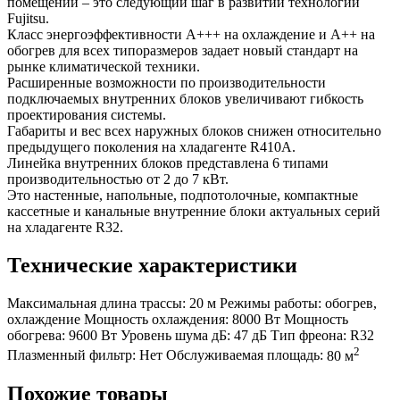
помещений – это следующий шаг в развитии технологий
Fujitsu.
Класс энергоэффективности A+++ на охлаждение и A++ на
обогрев для всех типоразмеров задает новый стандарт на
рынке климатической техники.
Расширенные возможности по производительности
подключаемых внутренних блоков увеличивают гибкость
проектирования системы.
Габариты и вес всех наружных блоков снижен относительно
предыдущего поколения на хладагенте R410A.
Линейка внутренних блоков представлена 6 типами
производительностью от 2 до 7 кВт.
Это настенные, напольные, подпотолочные, компактные
кассетные и канальные внутренние блоки актуальных серий
на хладагенте R32.
Технические характеристики
Максимальная длина трассы:
20 м
Режимы работы:
обогрев,
охлаждение
Мощность охлаждения:
8000 Вт
Мощность
обогрева:
9600 Вт
Уровень шума дБ:
47 дБ
Тип фреона:
R32
2
Плазменный фильтр:
Нет
Обслуживаемая площадь:
80 м
Похожие товары