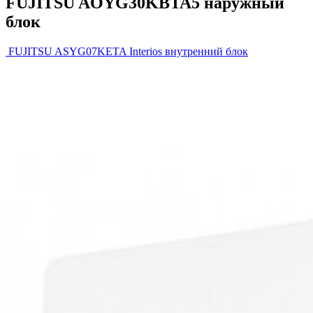
FUJITSU AOYG30KBTA5 наружный
блок
FUJITSU ASYG07KETA Interios внутренний блок