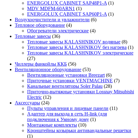
ENERGOLUX CABINET SAP48P1-A
(1)
MDV MDFM-60ARN1
(1)
ENERGOLUX CABINET SAP60P1-A
(1)
Воздухоочистители и увлажнители
(6)
Тепловое оборудование
(4)
Обогреватели электрические
(4)
Тепловые завесы
(36)
Тепловые завесы KALASHNIKOV водяные
(8)
Тепловые завесы KALASHNIKOV без нагрева
(1)
Тепловые завесы KALASHNIKOV электрические
(27)
Чиллеры фанкойлы ККБ
(56)
Вентиляционное оборудование
(53)
Вентиляционные установки Breezart
(6)
Приточные установки VENTMACHINE
(7)
Канальные вентиляторы Soler Palau
(28)
Приточно-вытяжные установки Lossnay Mitsubishi
Electric
(12)
Аксессуары
(24)
Пульты управления и лицевые панели
(11)
Адаптер для выхода в сеть H-link (для
подключения к Умному дому
(1)
Монтажные комплекты
(10)
Кронштейны козырьки антивандальные решетки
(1)