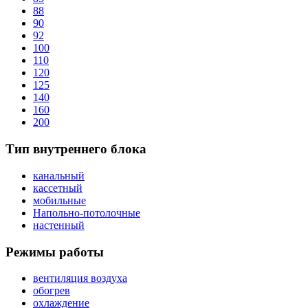
88
90
92
100
110
120
125
140
160
200
Тип внутреннего блока
канальный
кассетный
мобильные
Напольно-потолочные
настенный
Режимы работы
вентиляция воздуха
обогрев
охлаждение