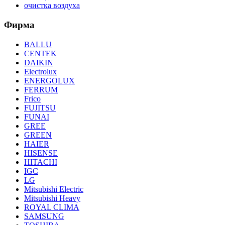
очистка воздуха
Фирма
BALLU
CENTEK
DAIKIN
Electrolux
ENERGOLUX
FERRUM
Frico
FUJITSU
FUNAI
GREE
GREEN
HAIER
HISENSE
HITACHI
IGC
LG
Mitsubishi Electric
Mitsubishi Heavy
ROYAL CLIMA
SAMSUNG