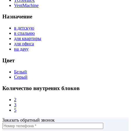
TOSHIBA
VentMachine
Назначение
в детскую
в спальню
для квартиры
для офиса
на дачу
Цвет
Белый
Серый
Количество внутрених блоков
2
3
5
Заказать обратный звонок