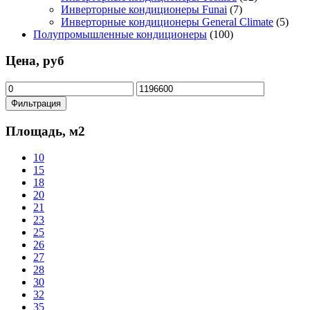
Инверторные кондиционеры Funai
(7)
Инверторные кондиционеры General Climate
(5)
Полупромышленные кондиционеры
(100)
Цена, руб
Минимальная
Максимальная
цена
цена
Фильтрация
Площадь, м2
10
15
18
20
21
23
25
26
27
28
30
32
35