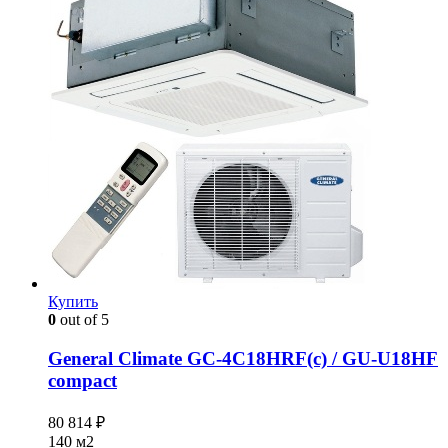
Купить
0
out of 5
General Climate GC-4C18HRF(c) / GU-U18HF
compact
80 814
₽
140 м2