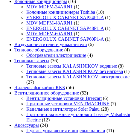
Колонные кондиционеры
(16)
MDV MDFM-24ARN1
(1)
Колонные кондиционеры Toshiba
(10)
ENERGOLUX CABINET SAP24P1-A
(1)
MDV MDFM-48ARN1
(1)
ENERGOLUX CABINET SAP48P1-A
(1)
MDV MDFM-60ARN1
(1)
ENERGOLUX CABINET SAP60P1-A
(1)
Воздухоочистители и увлажнители
(6)
Тепловое оборудование
(4)
Обогреватели электрические
(4)
Тепловые завесы
(36)
Тепловые завесы KALASHNIKOV водяные
(8)
Тепловые завесы KALASHNIKOV без нагрева
(1)
Тепловые завесы KALASHNIKOV электрические
(27)
Чиллеры фанкойлы ККБ
(56)
Вентиляционное оборудование
(53)
Вентиляционные установки Breezart
(6)
Приточные установки VENTMACHINE
(7)
Канальные вентиляторы Soler Palau
(28)
Приточно-вытяжные установки Lossnay Mitsubishi
Electric
(12)
Аксессуары
(24)
Пульты управления и лицевые панели
(11)