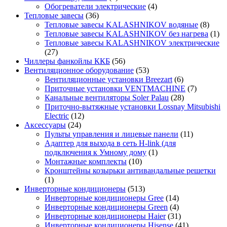
Обогреватели электрические
(4)
Тепловые завесы
(36)
Тепловые завесы KALASHNIKOV водяные
(8)
Тепловые завесы KALASHNIKOV без нагрева
(1)
Тепловые завесы KALASHNIKOV электрические
(27)
Чиллеры фанкойлы ККБ
(56)
Вентиляционное оборудование
(53)
Вентиляционные установки Breezart
(6)
Приточные установки VENTMACHINE
(7)
Канальные вентиляторы Soler Palau
(28)
Приточно-вытяжные установки Lossnay Mitsubishi
Electric
(12)
Аксессуары
(24)
Пульты управления и лицевые панели
(11)
Адаптер для выхода в сеть H-link (для
подключения к Умному дому
(1)
Монтажные комплекты
(10)
Кронштейны козырьки антивандальные решетки
(1)
Инверторные кондиционеры
(513)
Инверторные кондиционеры Gree
(14)
Инверторные кондиционеры Green
(4)
Инверторные кондиционеры Haier
(31)
Инверторные кондиционеры Hisense
(41)