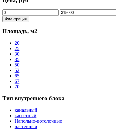
Цена, руб
Минимальная
Максимальная
цена
цена
Фильтрация
Площадь, м2
20
25
30
35
50
52
65
67
70
Тип внутреннего блока
канальный
кассетный
Напольно-потолочные
настенный