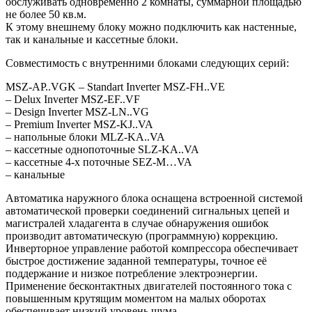
обслуживать одновременно 2 комнаты, суммарной площадью
не более 50 кв.м.
К этому внешнему блоку можно подключить как настенные,
так и канальные и кассетные блоки.
Совместимость с внутренними блоками следующих серий:
MSZ-AP..VGK – Standart Inverter MSZ-FH..VE
– Delux Inverter MSZ-EF..VF
– Design Inverter MSZ-LN..VG
– Premium Inverter MSZ-KJ..VA
– напольные блоки MLZ-KA..VA
– кассетные однопоточные SLZ-KА..VA
– кассетные 4-х поточные SEZ-M…VA
– канальные
Автоматика наружного блока оснащена встроенной системой
автоматической проверки соединений сигнальных цепей и
магистралей хладагента в случае обнаружения ошибок
производит автоматическую (программную) коррекцию.
Инверторное управление работой компрессора обеспечивает
быстрое достижение заданной температуры, точное её
поддержание и низкое потребление электроэнергии.
Применение бесконтактных двигателей постоянного тока с
повышенным крутящим моментом на малых оборотах
обеспечивает низкий уровень шума.