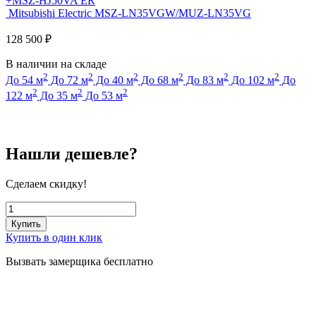
+MSZ-HJ50VA ER
Mitsubishi Electric MSZ-LN35VGW/MUZ-LN35VG
128 500
₽
В наличии на складе
2
2
2
2
2
2
До 54 м
До 72 м
До 40 м
До 68 м
До 83 м
До 102 м
До
2
2
2
122 м
До 35 м
До 53 м
Нашли дешевле?
Сделаем скидку!
Купить
Купить в один клик
Вызвать замерщика бесплатно