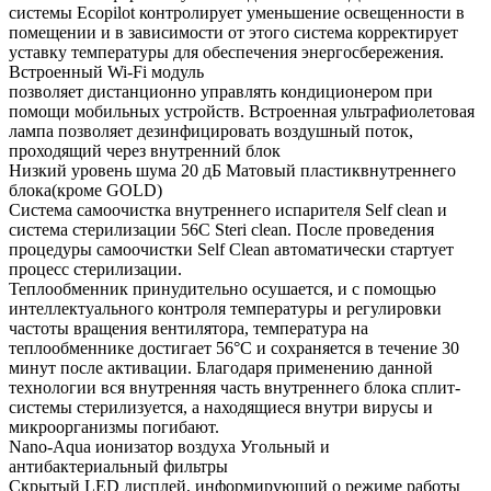
системы Ecopilot контролирует уменьшение освещенности в
помещении и в зависимости от этого система корректирует
уставку температуры для обеспечения энергосбережения.
Встроенный Wi-Fi модуль
позволяет дистанционно управлять кондиционером при
помощи мобильных устройств. Встроенная ультрафиолетовая
лампа позволяет дезинфицировать воздушный поток,
проходящий через внутренний блок
Низкий уровень шума 20 дБ Матовый пластиквнутреннего
блока(кроме GOLD)
Система самоочистка внутреннего испарителя Self clean и
система стерилизации 56С Steri clean. После проведения
процедуры самоочистки Self Clean автоматически стартует
процесс стерилизации.
Теплообменник принудительно осушается, и с помощью
интеллектуального контроля температуры и регулировки
частоты вращения вентилятора, температура на
теплообменнике достигает 56°С и сохраняется в течение 30
минут после активации. Благодаря применению данной
технологии вся внутренняя часть внутреннего блока сплит-
системы стерилизуется, а находящиеся внутри вирусы и
микроорганизмы погибают.
Nano-Aqua ионизатор воздуха Угольный и
антибактериальный фильтры
Скрытый LED дисплей, информирующий о режиме работы