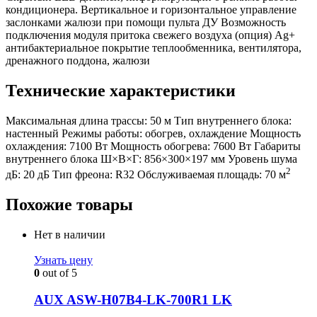
кондиционера. Вертикальное и горизонтальное управление
заслонками жалюзи при помощи пульта ДУ Возможность
подключения модуля притока свежего воздуха (опция) Ag+
антибактериальное покрытие теплообменника, вентилятора,
дренажного поддона, жалюзи
Технические характеристики
Максимальная длина трассы:
50 м
Тип внутреннего блока:
настенный
Режимы работы:
обогрев, охлаждение
Мощность
охлаждения:
7100 Вт
Мощность обогрева:
7600 Вт
Габариты
внутреннего блока Ш×В×Г:
856×300×197 мм
Уровень шума
2
дБ:
20 дБ
Тип фреона:
R32
Обслуживаемая площадь:
70 м
Похожие товары
Нет в наличии
Узнать цену
0
out of 5
AUX ASW-H07B4-LK-700R1 LK