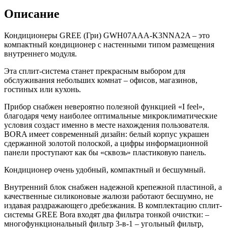
Описание
Кондиционеры GREE (Гри) GWH07AAA-K3NNA2A – это
компактный кондиционер с настенными типом размещения
внутреннего модуля.
Эта сплит-система станет прекрасным выбором для
обслуживания небольших комнат – офисов, магазинов,
гостиных или кухонь.
Прибор снабжен невероятно полезной функцией «I feel»,
благодаря чему наиболее оптимальные микроклиматические
условия создаст именно в месте нахождения пользователя.
BORA имеет современный дизайн: белый корпус украшен
сдержанной золотой полоской, а цифры информационной
панели проступают как бы «сквозь» пластиковую панель.
Кондиционер очень удобный, компактный и бесшумный.
Внутренний блок снабжен надежной крепежной пластиной, а
качественные силиконовые жалюзи работают бесшумно, не
издавая раздражающего дребезжания. В комплектацию сплит-
системы GREE Bora входят два фильтра тонкой очистки: –
многофункциональный фильтр 3-в-1 – угольный фильтр,