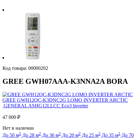
Код товара:
00000202
GREE GWH07AAA-K3NNA2A BORA
GREE GWH12QC-K3DNC2G LOMO INVERTER ARCTIC
GENERAL ASHG12LLCC Eco3 Inverter
47 000
₽
Нет в наличии
2
2
2
2
2
2
До 50 м
До 28 м
До 36 м
До 20 м
До 25 м
До 35 м
До 70