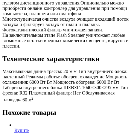
пультом дистанционного управления.Опционально можно
приобрести онлайн контроллер для управления при помощи
компьютера, планшета или смартфона.
Многоступенчатая очистка воздуха очищает входящий поток
воздуха и фильтрует воздух от пыли и пыльцы.
Фотокаталитический фильтр уничтожает запахи.
На заключительном этапе Flash Streamer уничтожает любые
возможные остатки вредных химических веществ, вирусов и
плесени.
Технические характеристики
Максимальная длина трассы:
20 м м
Тип внутреннего блока:
настенный
Режимы работы:
обогрев, охлаждение
Мощность
охлаждения:
6000 Вт Вт
Мощность обогрева:
6000 Вт Вт
Габариты внутреннего блока Ш×В×Г:
1040×300×295 мм
Тип
фреона:
R32
Плазменный фильтр:
Нет
Обслуживаемая
2
площадь:
60 м
Похожие товары
Купить