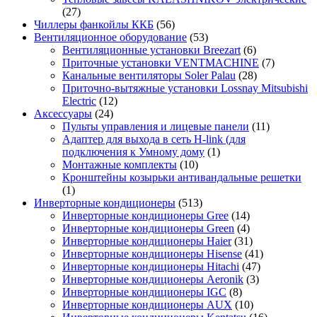
(27)
Чиллеры фанкойлы ККБ
(56)
Вентиляционное оборудование
(53)
Вентиляционные установки Breezart
(6)
Приточные установки VENTMACHINE
(7)
Канальные вентиляторы Soler Palau
(28)
Приточно-вытяжные установки Lossnay Mitsubishi
Electric
(12)
Аксессуары
(24)
Пульты управления и лицевые панели
(11)
Адаптер для выхода в сеть H-link (для
подключения к Умному дому
(1)
Монтажные комплекты
(10)
Кронштейны козырьки антивандальные решетки
(1)
Инверторные кондиционеры
(513)
Инверторные кондиционеры Gree
(14)
Инверторные кондиционеры Green
(4)
Инверторные кондиционеры Haier
(31)
Инверторные кондиционеры Hisense
(41)
Инверторные кондиционеры Hitachi
(47)
Инверторные кондиционеры Aeronik
(3)
Инверторные кондиционеры IGC
(8)
Инверторные кондиционеры AUX
(10)