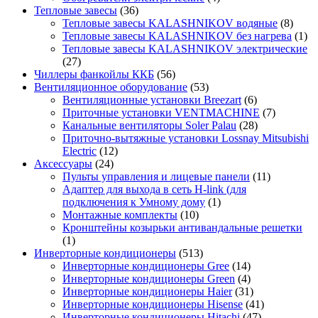
Тепловые завесы
(36)
Тепловые завесы KALASHNIKOV водяные
(8)
Тепловые завесы KALASHNIKOV без нагрева
(1)
Тепловые завесы KALASHNIKOV электрические
(27)
Чиллеры фанкойлы ККБ
(56)
Вентиляционное оборудование
(53)
Вентиляционные установки Breezart
(6)
Приточные установки VENTMACHINE
(7)
Канальные вентиляторы Soler Palau
(28)
Приточно-вытяжные установки Lossnay Mitsubishi
Electric
(12)
Аксессуары
(24)
Пульты управления и лицевые панели
(11)
Адаптер для выхода в сеть H-link (для
подключения к Умному дому
(1)
Монтажные комплекты
(10)
Кронштейны козырьки антивандальные решетки
(1)
Инверторные кондиционеры
(513)
Инверторные кондиционеры Gree
(14)
Инверторные кондиционеры Green
(4)
Инверторные кондиционеры Haier
(31)
Инверторные кондиционеры Hisense
(41)
Инверторные кондиционеры Hitachi
(47)