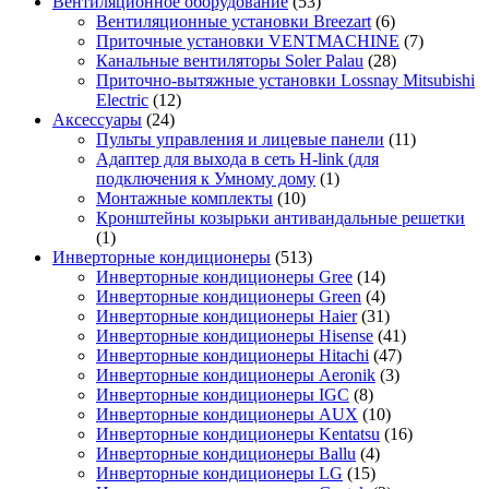
Вентиляционное оборудование
(53)
Вентиляционные установки Breezart
(6)
Приточные установки VENTMACHINE
(7)
Канальные вентиляторы Soler Palau
(28)
Приточно-вытяжные установки Lossnay Mitsubishi
Electric
(12)
Аксессуары
(24)
Пульты управления и лицевые панели
(11)
Адаптер для выхода в сеть H-link (для
подключения к Умному дому
(1)
Монтажные комплекты
(10)
Кронштейны козырьки антивандальные решетки
(1)
Инверторные кондиционеры
(513)
Инверторные кондиционеры Gree
(14)
Инверторные кондиционеры Green
(4)
Инверторные кондиционеры Haier
(31)
Инверторные кондиционеры Hisense
(41)
Инверторные кондиционеры Hitachi
(47)
Инверторные кондиционеры Aeronik
(3)
Инверторные кондиционеры IGC
(8)
Инверторные кондиционеры AUX
(10)
Инверторные кондиционеры Kentatsu
(16)
Инверторные кондиционеры Ballu
(4)
Инверторные кондиционеры LG
(15)