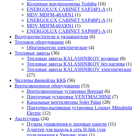
Колонные кондиционеры Toshiba
(10)
ENERGOLUX CABINET SAP24P1-A
(1)
MDV MDFM-48ARN1
(1)
ENERGOLUX CABINET SAP48P1-A
(1)
MDV MDFM-60ARN1
(1)
ENERGOLUX CABINET SAP60P1-A
(1)
Воздухоочистители и увлажнители
(6)
Тепловое оборудование
(4)
Обогреватели электрические
(4)
Тепловые завесы
(36)
Тепловые завесы KALASHNIKOV водяные
(8)
Тепловые завесы KALASHNIKOV без нагрева
(1)
Тепловые завесы KALASHNIKOV электрические
(27)
Чиллеры фанкойлы ККБ
(56)
Вентиляционное оборудование
(53)
Вентиляционные установки Breezart
(6)
Приточные установки VENTMACHINE
(7)
Канальные вентиляторы Soler Palau
(28)
Приточно-вытяжные установки Lossnay Mitsubishi
Electric
(12)
Аксессуары
(24)
Пульты управления и лицевые панели
(11)
Адаптер для выхода в сеть H-link (для
подключения к Умному дому
(1)