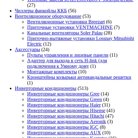
(27)
Чиллеры фанкойлы ККБ
(56)
Вентиляционное оборудование
(53)
Вентиляционные установки Breezart
(6)
Приточные установки VENTMACHINE
(7)
Канальные вентиляторы Soler Palau
(28)
Приточно-вытяжные установки Lossnay Mitsubishi
Electric
(12)
Аксессуары
(24)
Пульты управления и лицевые панели
(11)
Адаптер для выхода в сеть H-link (для
подключения к Умному дому
(1)
Монтажные комплекты
(10)
Кронштейны козырьки антивандальные решетки
(1)
Инверторные кондиционеры
(513)
Инверторные кондиционеры Gree
(14)
Инверторные кондиционеры Green
(4)
Инверторные кондиционеры Haier
(31)
Инверторные кондиционеры Hisense
(41)
Инверторные кондиционеры Hitachi
(47)
Инверторные кондиционеры Aeronik
(3)
Инверторные кондиционеры IGC
(8)
Инверторные кондиционеры AUX
(10)