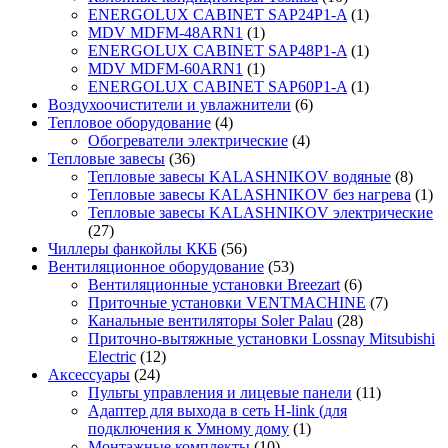
ENERGOLUX CABINET SAP24P1-A
(1)
MDV MDFM-48ARN1
(1)
ENERGOLUX CABINET SAP48P1-A
(1)
MDV MDFM-60ARN1
(1)
ENERGOLUX CABINET SAP60P1-A
(1)
Воздухоочистители и увлажнители
(6)
Тепловое оборудование
(4)
Обогреватели электрические
(4)
Тепловые завесы
(36)
Тепловые завесы KALASHNIKOV водяные
(8)
Тепловые завесы KALASHNIKOV без нагрева
(1)
Тепловые завесы KALASHNIKOV электрические
(27)
Чиллеры фанкойлы ККБ
(56)
Вентиляционное оборудование
(53)
Вентиляционные установки Breezart
(6)
Приточные установки VENTMACHINE
(7)
Канальные вентиляторы Soler Palau
(28)
Приточно-вытяжные установки Lossnay Mitsubishi
Electric
(12)
Аксессуары
(24)
Пульты управления и лицевые панели
(11)
Адаптер для выхода в сеть H-link (для
подключения к Умному дому
(1)
Монтажные комплекты
(10)