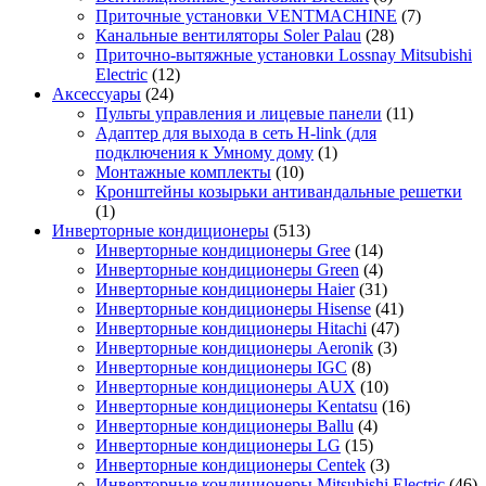
Приточные установки VENTMACHINE
(7)
Канальные вентиляторы Soler Palau
(28)
Приточно-вытяжные установки Lossnay Mitsubishi
Electric
(12)
Аксессуары
(24)
Пульты управления и лицевые панели
(11)
Адаптер для выхода в сеть H-link (для
подключения к Умному дому
(1)
Монтажные комплекты
(10)
Кронштейны козырьки антивандальные решетки
(1)
Инверторные кондиционеры
(513)
Инверторные кондиционеры Gree
(14)
Инверторные кондиционеры Green
(4)
Инверторные кондиционеры Haier
(31)
Инверторные кондиционеры Hisense
(41)
Инверторные кондиционеры Hitachi
(47)
Инверторные кондиционеры Aeronik
(3)
Инверторные кондиционеры IGC
(8)
Инверторные кондиционеры AUX
(10)
Инверторные кондиционеры Kentatsu
(16)
Инверторные кондиционеры Ballu
(4)
Инверторные кондиционеры LG
(15)
Инверторные кондиционеры Centek
(3)
Инверторные кондиционеры Mitsubishi Electric
(46)