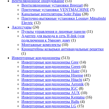
Вентиляционное оборудование
(53)
Вентиляционные установки Breezart
(6)
Приточные установки VENTMACHINE
(7)
Канальные вентиляторы Soler Palau
(28)
Приточно-вытяжные установки Lossnay Mitsubishi
Electric
(12)
Аксессуары
(24)
Пульты управления и лицевые панели
(11)
Адаптер для выхода в сеть H-link (для
подключения к Умному дому
(1)
Монтажные комплекты
(10)
Кронштейны козырьки антивандальные решетки
(1)
Инверторные кондиционеры
(513)
Инверторные кондиционеры Gree
(14)
Инверторные кондиционеры Green
(4)
Инверторные кондиционеры Haier
(31)
Инверторные кондиционеры Hisense
(41)
Инверторные кондиционеры Hitachi
(47)
Инверторные кондиционеры Aeronik
(3)
Инверторные кондиционеры IGC
(8)
Инверторные кондиционеры AUX
(10)
Инверторные кондиционеры Kentatsu
(16)
Инверторные кондиционеры Ballu
(4)
Инверторные кондиционеры LG
(15)