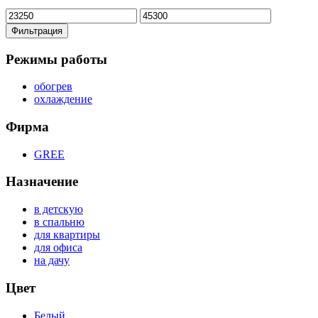
Минимальная
Максимальная
цена
цена
Фильтрация
Режимы работы
обогрев
охлаждение
Фирма
GREE
Назначение
в детскую
в спальню
для квартиры
для офиса
на дачу
Цвет
Белый