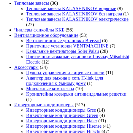
Тепловые завесы
(36)
Тепловые завесы KALASHNIKOV водяные
(8)
Тепловые завесы KALASHNIKOV без нагрева
(1)
Тепловые завесы KALASHNIKOV электрические
(27)
Чиллеры фанкойлы ККБ
(56)
Вентиляционное оборудование
(53)
Вентиляционные установки Breezart
(6)
Приточные установки VENTMACHINE
(7)
Канальные вентиляторы Soler Palau
(28)
Приточно-вытяжные установки Lossnay Mitsubishi
Electric
(12)
Аксессуары
(24)
Пульты управления и лицевые панели
(11)
Адаптер для выхода в сеть H-link (для
подключения к Умному дому
(1)
Монтажные комплекты
(10)
Кронштейны козырьки антивандальные решетки
(1)
Инверторные кондиционеры
(513)
Инверторные кондиционеры Gree
(14)
Инверторные кондиционеры Green
(4)
Инверторные кондиционеры Haier
(31)
Инверторные кондиционеры Hisense
(41)
Инверторные кондиционеры Hitachi
(47)