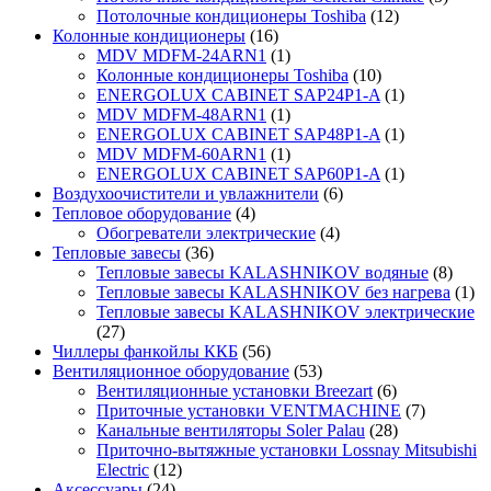
Потолочные кондиционеры Toshiba
(12)
Колонные кондиционеры
(16)
MDV MDFM-24ARN1
(1)
Колонные кондиционеры Toshiba
(10)
ENERGOLUX CABINET SAP24P1-A
(1)
MDV MDFM-48ARN1
(1)
ENERGOLUX CABINET SAP48P1-A
(1)
MDV MDFM-60ARN1
(1)
ENERGOLUX CABINET SAP60P1-A
(1)
Воздухоочистители и увлажнители
(6)
Тепловое оборудование
(4)
Обогреватели электрические
(4)
Тепловые завесы
(36)
Тепловые завесы KALASHNIKOV водяные
(8)
Тепловые завесы KALASHNIKOV без нагрева
(1)
Тепловые завесы KALASHNIKOV электрические
(27)
Чиллеры фанкойлы ККБ
(56)
Вентиляционное оборудование
(53)
Вентиляционные установки Breezart
(6)
Приточные установки VENTMACHINE
(7)
Канальные вентиляторы Soler Palau
(28)
Приточно-вытяжные установки Lossnay Mitsubishi
Electric
(12)
Аксессуары
(24)