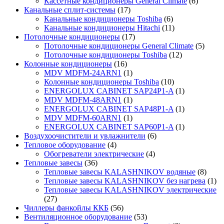
Кассетные кондиционеры General Climate
(6)
Канальные сплит-системы
(17)
Канальные кондиционеры Toshiba
(6)
Канальные кондиционеры Hitachi
(11)
Потолочные кондиционеры
(17)
Потолочные кондиционеры General Climate
(5)
Потолочные кондиционеры Toshiba
(12)
Колонные кондиционеры
(16)
MDV MDFM-24ARN1
(1)
Колонные кондиционеры Toshiba
(10)
ENERGOLUX CABINET SAP24P1-A
(1)
MDV MDFM-48ARN1
(1)
ENERGOLUX CABINET SAP48P1-A
(1)
MDV MDFM-60ARN1
(1)
ENERGOLUX CABINET SAP60P1-A
(1)
Воздухоочистители и увлажнители
(6)
Тепловое оборудование
(4)
Обогреватели электрические
(4)
Тепловые завесы
(36)
Тепловые завесы KALASHNIKOV водяные
(8)
Тепловые завесы KALASHNIKOV без нагрева
(1)
Тепловые завесы KALASHNIKOV электрические
(27)
Чиллеры фанкойлы ККБ
(56)
Вентиляционное оборудование
(53)