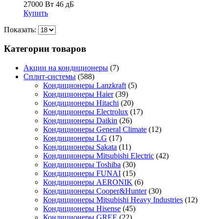
27000 Вт
46 дБ
Купить
Показать:
Категории товаров
Акции на кондиционеры
(7)
Сплит-системы
(588)
Кондиционеры Lanzkraft
(5)
Кондиционеры Haier
(39)
Кондиционеры Hitachi
(20)
Кондиционеры Electrolux
(17)
Кондиционеры Daikin
(26)
Кондиционеры General Climate
(12)
Кондиционеры LG
(17)
Кондиционеры Sakata
(11)
Кондиционеры Mitsubishi Electric
(42)
Кондиционеры Toshiba
(30)
Кондиционеры FUNAI
(15)
Кондиционеры AERONIK
(6)
Кондиционеры Cooper&Hunter
(30)
Кондиционеры Mitsubishi Heavy Industries
(12)
Кондиционеры Hisense
(45)
Кондиционеры GREE
(22)