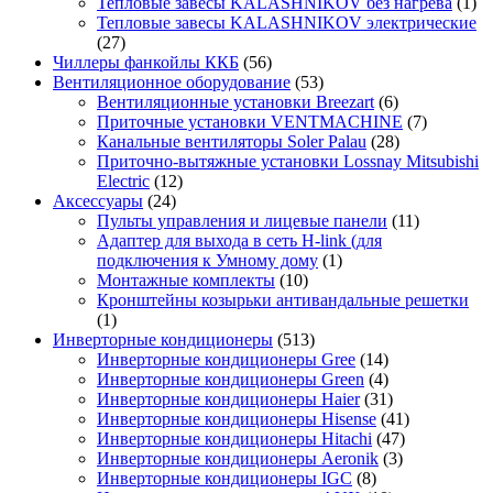
Тепловые завесы KALASHNIKOV без нагрева
(1)
Тепловые завесы KALASHNIKOV электрические
(27)
Чиллеры фанкойлы ККБ
(56)
Вентиляционное оборудование
(53)
Вентиляционные установки Breezart
(6)
Приточные установки VENTMACHINE
(7)
Канальные вентиляторы Soler Palau
(28)
Приточно-вытяжные установки Lossnay Mitsubishi
Electric
(12)
Аксессуары
(24)
Пульты управления и лицевые панели
(11)
Адаптер для выхода в сеть H-link (для
подключения к Умному дому
(1)
Монтажные комплекты
(10)
Кронштейны козырьки антивандальные решетки
(1)
Инверторные кондиционеры
(513)
Инверторные кондиционеры Gree
(14)
Инверторные кондиционеры Green
(4)
Инверторные кондиционеры Haier
(31)
Инверторные кондиционеры Hisense
(41)
Инверторные кондиционеры Hitachi
(47)
Инверторные кондиционеры Aeronik
(3)
Инверторные кондиционеры IGC
(8)