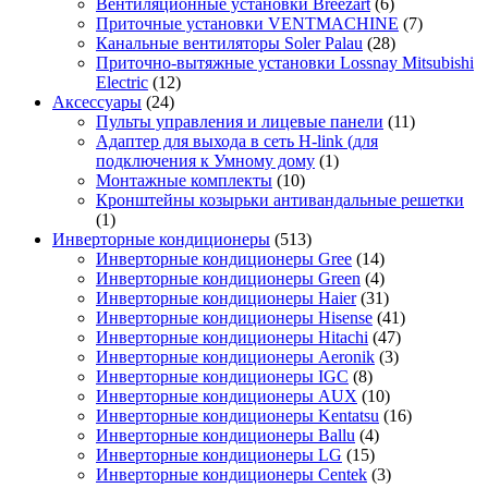
Вентиляционные установки Breezart
(6)
Приточные установки VENTMACHINE
(7)
Канальные вентиляторы Soler Palau
(28)
Приточно-вытяжные установки Lossnay Mitsubishi
Electric
(12)
Аксессуары
(24)
Пульты управления и лицевые панели
(11)
Адаптер для выхода в сеть H-link (для
подключения к Умному дому
(1)
Монтажные комплекты
(10)
Кронштейны козырьки антивандальные решетки
(1)
Инверторные кондиционеры
(513)
Инверторные кондиционеры Gree
(14)
Инверторные кондиционеры Green
(4)
Инверторные кондиционеры Haier
(31)
Инверторные кондиционеры Hisense
(41)
Инверторные кондиционеры Hitachi
(47)
Инверторные кондиционеры Aeronik
(3)
Инверторные кондиционеры IGC
(8)
Инверторные кондиционеры AUX
(10)
Инверторные кондиционеры Kentatsu
(16)
Инверторные кондиционеры Ballu
(4)
Инверторные кондиционеры LG
(15)
Инверторные кондиционеры Centek
(3)