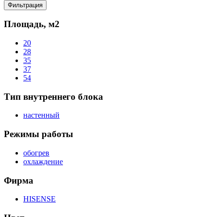
цена
цена
Фильтрация
Площадь, м2
20
28
35
37
54
Тип внутреннего блока
настенный
Режимы работы
обогрев
охлаждение
Фирма
HISENSE