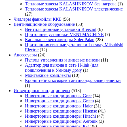
Тепловые завесы KALASHNIKOV без нагрева
(1)
Тепловые завесы KALASHNIKOV электрические
(27)
Чиллеры фанкойлы ККБ
(56)
Вентиляционное оборудование
(53)
Вентиляционные установки Breezart
(6)
Приточные установки VENTMACHINE
(7)
Канальные вентиляторы Soler Palau
(28)
Приточно-вытяжные установки Lossnay Mitsubishi
Electric
(12)
Аксессуары
(24)
Пульты управления и лицевые панели
(11)
Адаптер для выхода в сеть H-link (для
подключения к Умному дому
(1)
Монтажные комплекты
(10)
Кронштейны козырьки антивандальные решетки
(1)
Инверторные кондиционеры
(513)
Инверторные кондиционеры Gree
(14)
Инверторные кондиционеры Green
(4)
Инверторные кондиционеры Haier
(31)
Инверторные кондиционеры Hisense
(41)
Инверторные кондиционеры Hitachi
(47)
Инверторные кондиционеры Aeronik
(3)
Инверторные кондиционеры IGC
(8)