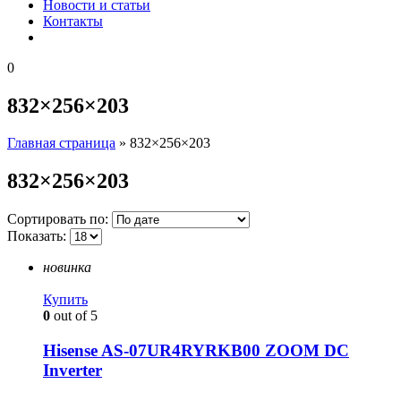
Новости и статьи
Контакты
0
832×256×203
Главная страница
»
832×256×203
832×256×203
Сортировать по:
Показать:
новинка
Купить
0
out of 5
Hisense AS-07UR4RYRKB00 ZOOM DC
Inverter