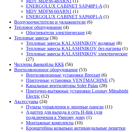
MDV MDFM-48ARN1
(1)
ENERGOLUX CABINET SAP48P1-A
(1)
MDV MDFM-60ARN1
(1)
ENERGOLUX CABINET SAP60P1-A
(1)
Воздухоочистители и увлажнители
(6)
Тепловое оборудование
(4)
Обогреватели электрические
(4)
Тепловые завесы
(36)
Тепловые завесы KALASHNIKOV водяные
(8)
Тепловые завесы KALASHNIKOV без нагрева
(1)
Тепловые завесы KALASHNIKOV электрические
(27)
Чиллеры фанкойлы ККБ
(56)
Вентиляционное оборудование
(53)
Вентиляционные установки Breezart
(6)
Приточные установки VENTMACHINE
(7)
Канальные вентиляторы Soler Palau
(28)
Приточно-вытяжные установки Lossnay Mitsubishi
Electric
(12)
Аксессуары
(24)
Пульты управления и лицевые панели
(11)
Адаптер для выхода в сеть H-link (для
подключения к Умному дому
(1)
Монтажные комплекты
(10)
Кронштейны козырьки антивандальные решетки