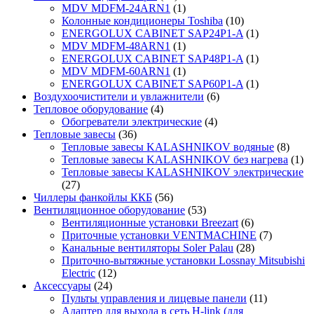
MDV MDFM-24ARN1
(1)
Колонные кондиционеры Toshiba
(10)
ENERGOLUX CABINET SAP24P1-A
(1)
MDV MDFM-48ARN1
(1)
ENERGOLUX CABINET SAP48P1-A
(1)
MDV MDFM-60ARN1
(1)
ENERGOLUX CABINET SAP60P1-A
(1)
Воздухоочистители и увлажнители
(6)
Тепловое оборудование
(4)
Обогреватели электрические
(4)
Тепловые завесы
(36)
Тепловые завесы KALASHNIKOV водяные
(8)
Тепловые завесы KALASHNIKOV без нагрева
(1)
Тепловые завесы KALASHNIKOV электрические
(27)
Чиллеры фанкойлы ККБ
(56)
Вентиляционное оборудование
(53)
Вентиляционные установки Breezart
(6)
Приточные установки VENTMACHINE
(7)
Канальные вентиляторы Soler Palau
(28)
Приточно-вытяжные установки Lossnay Mitsubishi
Electric
(12)
Аксессуары
(24)
Пульты управления и лицевые панели
(11)
Адаптер для выхода в сеть H-link (для