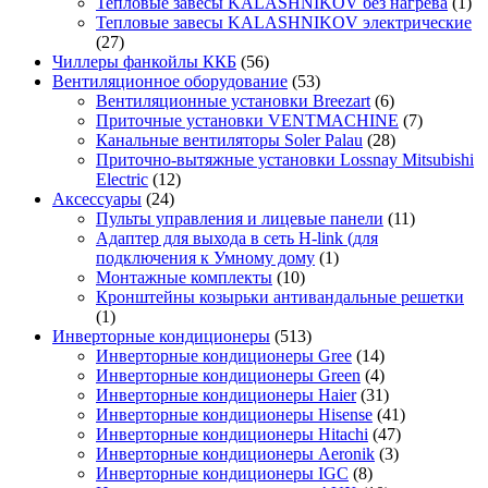
Тепловые завесы KALASHNIKOV без нагрева
(1)
Тепловые завесы KALASHNIKOV электрические
(27)
Чиллеры фанкойлы ККБ
(56)
Вентиляционное оборудование
(53)
Вентиляционные установки Breezart
(6)
Приточные установки VENTMACHINE
(7)
Канальные вентиляторы Soler Palau
(28)
Приточно-вытяжные установки Lossnay Mitsubishi
Electric
(12)
Аксессуары
(24)
Пульты управления и лицевые панели
(11)
Адаптер для выхода в сеть H-link (для
подключения к Умному дому
(1)
Монтажные комплекты
(10)
Кронштейны козырьки антивандальные решетки
(1)
Инверторные кондиционеры
(513)
Инверторные кондиционеры Gree
(14)
Инверторные кондиционеры Green
(4)
Инверторные кондиционеры Haier
(31)
Инверторные кондиционеры Hisense
(41)
Инверторные кондиционеры Hitachi
(47)
Инверторные кондиционеры Aeronik
(3)
Инверторные кондиционеры IGC
(8)