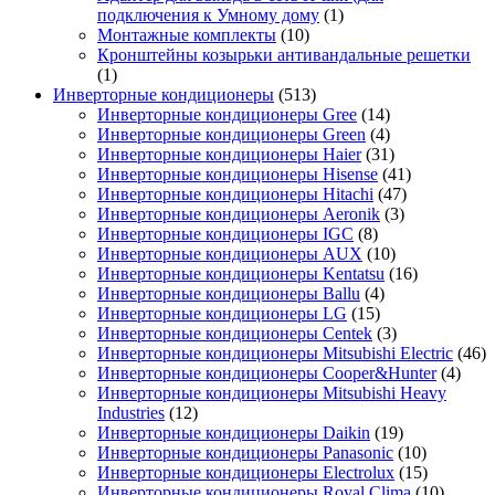
подключения к Умному дому
(1)
Монтажные комплекты
(10)
Кронштейны козырьки антивандальные решетки
(1)
Инверторные кондиционеры
(513)
Инверторные кондиционеры Gree
(14)
Инверторные кондиционеры Green
(4)
Инверторные кондиционеры Haier
(31)
Инверторные кондиционеры Hisense
(41)
Инверторные кондиционеры Hitachi
(47)
Инверторные кондиционеры Aeronik
(3)
Инверторные кондиционеры IGC
(8)
Инверторные кондиционеры AUX
(10)
Инверторные кондиционеры Kentatsu
(16)
Инверторные кондиционеры Ballu
(4)
Инверторные кондиционеры LG
(15)
Инверторные кондиционеры Centek
(3)
Инверторные кондиционеры Mitsubishi Electric
(46)
Инверторные кондиционеры Cooper&Hunter
(4)
Инверторные кондиционеры Mitsubishi Heavy
Industries
(12)
Инверторные кондиционеры Daikin
(19)
Инверторные кондиционеры Panasonic
(10)
Инверторные кондиционеры Electrolux
(15)
Инверторные кондиционеры Royal Clima
(10)