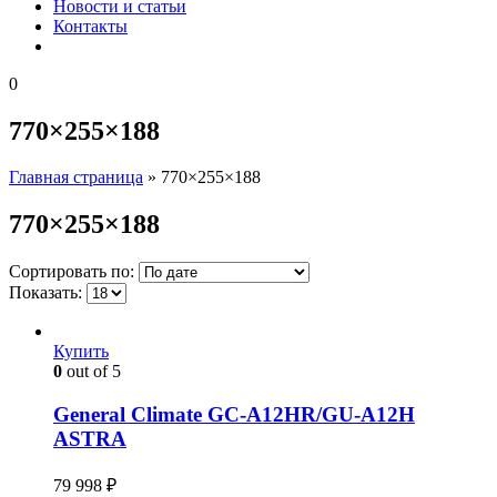
Новости и статьи
Контакты
0
770×255×188
Главная страница
»
770×255×188
770×255×188
Сортировать по:
Показать:
Купить
0
out of 5
General Climate GC-A12HR/GU-A12H
ASTRA
79 998
₽