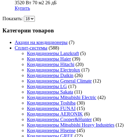
3520 Вт
70 м2
26 дБ
Купить
Показать:
Категории товаров
Акции на кондиционеры
(7)
Сплит-системы
(588)
Кондиционеры Lanzkraft
(5)
Кондиционеры Haier
(39)
Кондиционеры Hitachi
(20)
Кондиционеры Electrolux
(17)
Кондиционеры Daikin
(26)
Кондиционеры General Climate
(12)
Кондиционеры LG
(17)
Кондиционеры Sakata
(11)
Кондиционеры Mitsubishi Electric
(42)
Кондиционеры Toshiba
(30)
Кондиционеры FUNAI
(15)
Кондиционеры AERONIK
(6)
Кондиционеры Cooper&Hunter
(30)
Кондиционеры Mitsubishi Heavy Industries
(12)
Кондиционеры Hisense
(45)
Кондиционеры GREE
(22)