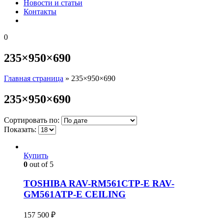
Новости и статьи
Контакты
0
235×950×690
Главная страница
»
235×950×690
235×950×690
Сортировать по:
Показать:
Купить
0
out of 5
TOSHIBA RAV-RM561CTP-E RAV-
GM561ATP-E CEILING
157 500
₽