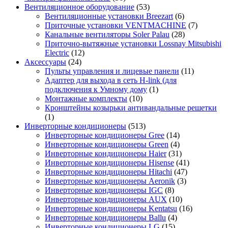
Вентиляционное оборудование
(53)
Вентиляционные установки Breezart
(6)
Приточные установки VENTMACHINE
(7)
Канальные вентиляторы Soler Palau
(28)
Приточно-вытяжные установки Lossnay Mitsubishi
Electric
(12)
Аксессуары
(24)
Пульты управления и лицевые панели
(11)
Адаптер для выхода в сеть H-link (для
подключения к Умному дому
(1)
Монтажные комплекты
(10)
Кронштейны козырьки антивандальные решетки
(1)
Инверторные кондиционеры
(513)
Инверторные кондиционеры Gree
(14)
Инверторные кондиционеры Green
(4)
Инверторные кондиционеры Haier
(31)
Инверторные кондиционеры Hisense
(41)
Инверторные кондиционеры Hitachi
(47)
Инверторные кондиционеры Aeronik
(3)
Инверторные кондиционеры IGC
(8)
Инверторные кондиционеры AUX
(10)
Инверторные кондиционеры Kentatsu
(16)
Инверторные кондиционеры Ballu
(4)
Инверторные кондиционеры LG
(15)