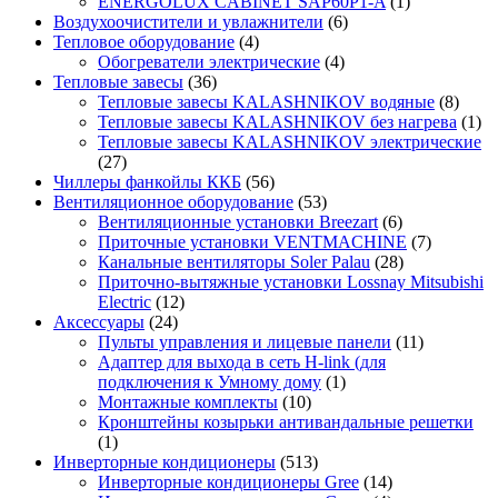
ENERGOLUX CABINET SAP60P1-A
(1)
Воздухоочистители и увлажнители
(6)
Тепловое оборудование
(4)
Обогреватели электрические
(4)
Тепловые завесы
(36)
Тепловые завесы KALASHNIKOV водяные
(8)
Тепловые завесы KALASHNIKOV без нагрева
(1)
Тепловые завесы KALASHNIKOV электрические
(27)
Чиллеры фанкойлы ККБ
(56)
Вентиляционное оборудование
(53)
Вентиляционные установки Breezart
(6)
Приточные установки VENTMACHINE
(7)
Канальные вентиляторы Soler Palau
(28)
Приточно-вытяжные установки Lossnay Mitsubishi
Electric
(12)
Аксессуары
(24)
Пульты управления и лицевые панели
(11)
Адаптер для выхода в сеть H-link (для
подключения к Умному дому
(1)
Монтажные комплекты
(10)
Кронштейны козырьки антивандальные решетки
(1)
Инверторные кондиционеры
(513)
Инверторные кондиционеры Gree
(14)