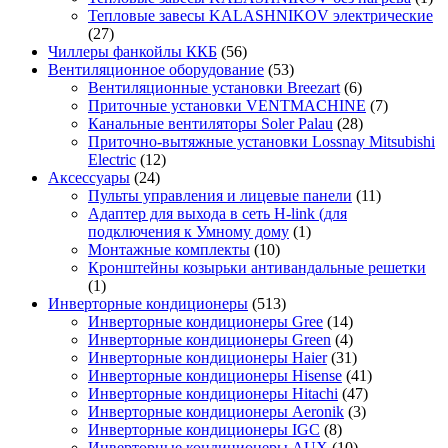
Тепловые завесы KALASHNIKOV электрические
(27)
Чиллеры фанкойлы ККБ
(56)
Вентиляционное оборудование
(53)
Вентиляционные установки Breezart
(6)
Приточные установки VENTMACHINE
(7)
Канальные вентиляторы Soler Palau
(28)
Приточно-вытяжные установки Lossnay Mitsubishi
Electric
(12)
Аксессуары
(24)
Пульты управления и лицевые панели
(11)
Адаптер для выхода в сеть H-link (для
подключения к Умному дому
(1)
Монтажные комплекты
(10)
Кронштейны козырьки антивандальные решетки
(1)
Инверторные кондиционеры
(513)
Инверторные кондиционеры Gree
(14)
Инверторные кондиционеры Green
(4)
Инверторные кондиционеры Haier
(31)
Инверторные кондиционеры Hisense
(41)
Инверторные кондиционеры Hitachi
(47)
Инверторные кондиционеры Aeronik
(3)
Инверторные кондиционеры IGC
(8)
Инверторные кондиционеры AUX
(10)