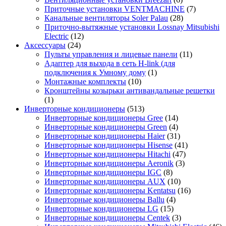
Приточные установки VENTMACHINE
(7)
Канальные вентиляторы Soler Palau
(28)
Приточно-вытяжные установки Lossnay Mitsubishi
Electric
(12)
Аксессуары
(24)
Пульты управления и лицевые панели
(11)
Адаптер для выхода в сеть H-link (для
подключения к Умному дому
(1)
Монтажные комплекты
(10)
Кронштейны козырьки антивандальные решетки
(1)
Инверторные кондиционеры
(513)
Инверторные кондиционеры Gree
(14)
Инверторные кондиционеры Green
(4)
Инверторные кондиционеры Haier
(31)
Инверторные кондиционеры Hisense
(41)
Инверторные кондиционеры Hitachi
(47)
Инверторные кондиционеры Aeronik
(3)
Инверторные кондиционеры IGC
(8)
Инверторные кондиционеры AUX
(10)
Инверторные кондиционеры Kentatsu
(16)
Инверторные кондиционеры Ballu
(4)
Инверторные кондиционеры LG
(15)
Инверторные кондиционеры Centek
(3)