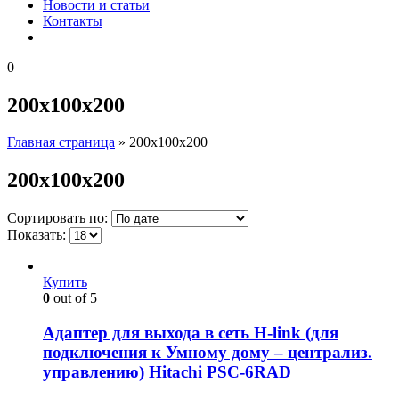
Новости и статьи
Контакты
0
200x100x200
Главная страница
»
200x100x200
200x100x200
Сортировать по:
Показать:
Купить
0
out of 5
Адаптер для выхода в сеть H-link (для
подключения к Умному дому – централиз.
управлению) Hitachi PSC-6RAD