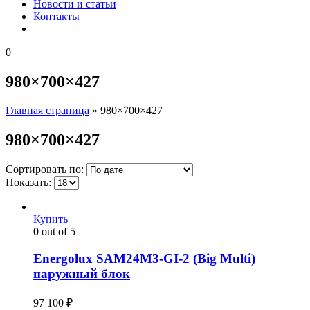
Новости и статьи
Контакты
0
980×700×427
Главная страница
»
980×700×427
980×700×427
Сортировать по:
Показать:
Купить
0
out of 5
Energolux SAM24M3-GI-2 (Big Multi)
наружный блок
97 100
₽