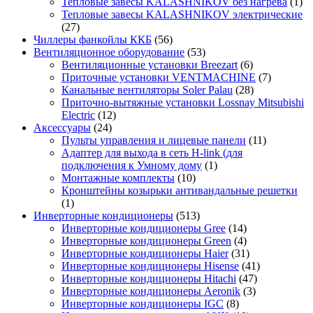
Тепловые завесы KALASHNIKOV без нагрева
(1)
Тепловые завесы KALASHNIKOV электрические
(27)
Чиллеры фанкойлы ККБ
(56)
Вентиляционное оборудование
(53)
Вентиляционные установки Breezart
(6)
Приточные установки VENTMACHINE
(7)
Канальные вентиляторы Soler Palau
(28)
Приточно-вытяжные установки Lossnay Mitsubishi
Electric
(12)
Аксессуары
(24)
Пульты управления и лицевые панели
(11)
Адаптер для выхода в сеть H-link (для
подключения к Умному дому
(1)
Монтажные комплекты
(10)
Кронштейны козырьки антивандальные решетки
(1)
Инверторные кондиционеры
(513)
Инверторные кондиционеры Gree
(14)
Инверторные кондиционеры Green
(4)
Инверторные кондиционеры Haier
(31)
Инверторные кондиционеры Hisense
(41)
Инверторные кондиционеры Hitachi
(47)
Инверторные кондиционеры Aeronik
(3)
Инверторные кондиционеры IGC
(8)