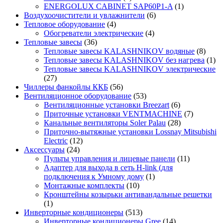
ENERGOLUX CABINET SAP60P1-A
(1)
Воздухоочистители и увлажнители
(6)
Тепловое оборудование
(4)
Обогреватели электрические
(4)
Тепловые завесы
(36)
Тепловые завесы KALASHNIKOV водяные
(8)
Тепловые завесы KALASHNIKOV без нагрева
(1)
Тепловые завесы KALASHNIKOV электрические
(27)
Чиллеры фанкойлы ККБ
(56)
Вентиляционное оборудование
(53)
Вентиляционные установки Breezart
(6)
Приточные установки VENTMACHINE
(7)
Канальные вентиляторы Soler Palau
(28)
Приточно-вытяжные установки Lossnay Mitsubishi
Electric
(12)
Аксессуары
(24)
Пульты управления и лицевые панели
(11)
Адаптер для выхода в сеть H-link (для
подключения к Умному дому
(1)
Монтажные комплекты
(10)
Кронштейны козырьки антивандальные решетки
(1)
Инверторные кондиционеры
(513)
Инверторные кондиционеры Gree
(14)