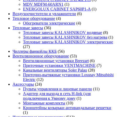
MDV MDFM-60ARN1
(1)
ENERGOLUX CABINET SAP60P1-A
(1)
Воздухоочистители и увлажнители
(6)
Тепловое оборудование
(4)
Обогреватели электрические
(4)
Тепловые завесы
(36)
Тепловые завесы KALASHNIKOV водяные
(8)
Тепловые завесы KALASHNIKOV без нагрева
(1)
Тепловые завесы KALASHNIKOV электрические
(27)
Чиллеры фанкойлы ККБ
(56)
Вентиляционное оборудование
(53)
Вентиляционные установки Breezart
(6)
Приточные установки VENTMACHINE
(7)
Канальные вентиляторы Soler Palau
(28)
Приточно-вытяжные установки Lossnay Mitsubishi
Electric
(12)
Аксессуары
(24)
Пульты управления и лицевые панели
(11)
Адаптер для выхода в сеть H-link (для
подключения к Умному дому
(1)
Монтажные комплекты
(10)
Кронштейны козырьки антивандальные решетки
(1)