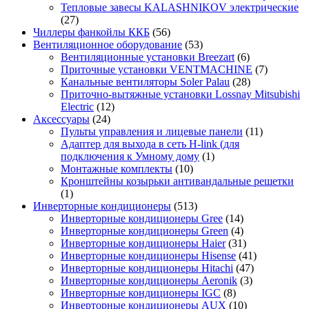
Тепловые завесы KALASHNIKOV электрические
(27)
Чиллеры фанкойлы ККБ
(56)
Вентиляционное оборудование
(53)
Вентиляционные установки Breezart
(6)
Приточные установки VENTMACHINE
(7)
Канальные вентиляторы Soler Palau
(28)
Приточно-вытяжные установки Lossnay Mitsubishi
Electric
(12)
Аксессуары
(24)
Пульты управления и лицевые панели
(11)
Адаптер для выхода в сеть H-link (для
подключения к Умному дому
(1)
Монтажные комплекты
(10)
Кронштейны козырьки антивандальные решетки
(1)
Инверторные кондиционеры
(513)
Инверторные кондиционеры Gree
(14)
Инверторные кондиционеры Green
(4)
Инверторные кондиционеры Haier
(31)
Инверторные кондиционеры Hisense
(41)
Инверторные кондиционеры Hitachi
(47)
Инверторные кондиционеры Aeronik
(3)
Инверторные кондиционеры IGC
(8)
Инверторные кондиционеры AUX
(10)