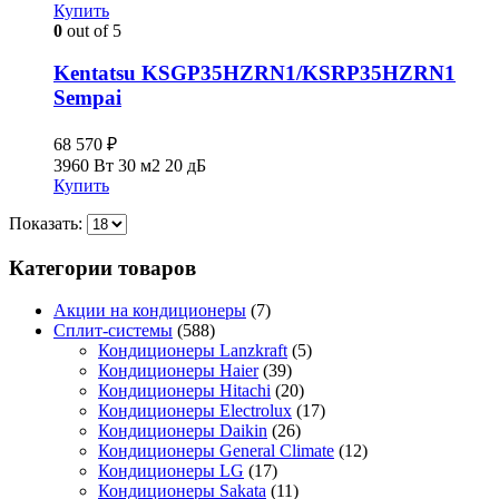
Купить
0
out of 5
Kentatsu KSGP35HZRN1/KSRP35HZRN1
Sempai
68 570
₽
3960 Вт
30 м2
20 дБ
Купить
Показать:
Категории товаров
Акции на кондиционеры
(7)
Сплит-системы
(588)
Кондиционеры Lanzkraft
(5)
Кондиционеры Haier
(39)
Кондиционеры Hitachi
(20)
Кондиционеры Electrolux
(17)
Кондиционеры Daikin
(26)
Кондиционеры General Climate
(12)
Кондиционеры LG
(17)
Кондиционеры Sakata
(11)