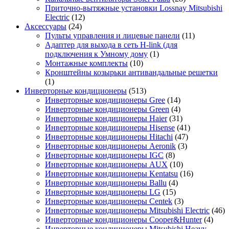
Приточно-вытяжные установки Lossnay Mitsubishi
Electric
(12)
Аксессуары
(24)
Пульты управления и лицевые панели
(11)
Адаптер для выхода в сеть H-link (для
подключения к Умному дому
(1)
Монтажные комплекты
(10)
Кронштейны козырьки антивандальные решетки
(1)
Инверторные кондиционеры
(513)
Инверторные кондиционеры Gree
(14)
Инверторные кондиционеры Green
(4)
Инверторные кондиционеры Haier
(31)
Инверторные кондиционеры Hisense
(41)
Инверторные кондиционеры Hitachi
(47)
Инверторные кондиционеры Aeronik
(3)
Инверторные кондиционеры IGC
(8)
Инверторные кондиционеры AUX
(10)
Инверторные кондиционеры Kentatsu
(16)
Инверторные кондиционеры Ballu
(4)
Инверторные кондиционеры LG
(15)
Инверторные кондиционеры Centek
(3)
Инверторные кондиционеры Mitsubishi Electric
(46)
Инверторные кондиционеры Cooper&Hunter
(4)
Инверторные кондиционеры Mitsubishi Heavy