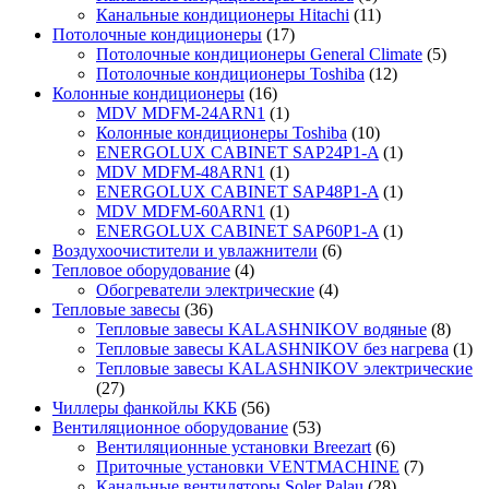
Канальные кондиционеры Hitachi
(11)
Потолочные кондиционеры
(17)
Потолочные кондиционеры General Climate
(5)
Потолочные кондиционеры Toshiba
(12)
Колонные кондиционеры
(16)
MDV MDFM-24ARN1
(1)
Колонные кондиционеры Toshiba
(10)
ENERGOLUX CABINET SAP24P1-A
(1)
MDV MDFM-48ARN1
(1)
ENERGOLUX CABINET SAP48P1-A
(1)
MDV MDFM-60ARN1
(1)
ENERGOLUX CABINET SAP60P1-A
(1)
Воздухоочистители и увлажнители
(6)
Тепловое оборудование
(4)
Обогреватели электрические
(4)
Тепловые завесы
(36)
Тепловые завесы KALASHNIKOV водяные
(8)
Тепловые завесы KALASHNIKOV без нагрева
(1)
Тепловые завесы KALASHNIKOV электрические
(27)
Чиллеры фанкойлы ККБ
(56)
Вентиляционное оборудование
(53)
Вентиляционные установки Breezart
(6)
Приточные установки VENTMACHINE
(7)
Канальные вентиляторы Soler Palau
(28)