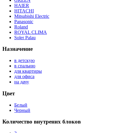
GREEN
HAIER
HITACHI
Mitsubishi Electric
Panasonic
Roland
ROYAL CLIMA
Soler Palau
Назначение
в детскую
в спальню
для квартиры
для офиса
на дачу
Цвет
Белый
Черный
Количество внутрених блоков