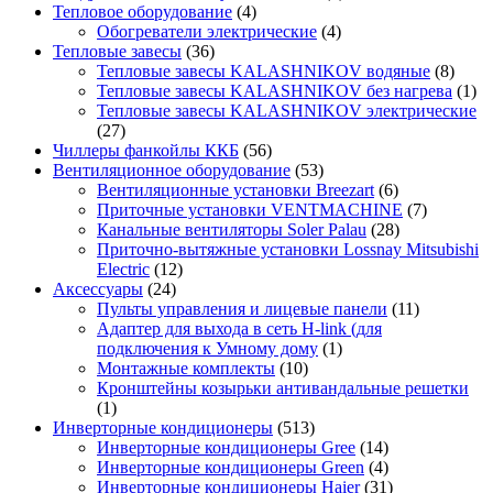
Тепловое оборудование
(4)
Обогреватели электрические
(4)
Тепловые завесы
(36)
Тепловые завесы KALASHNIKOV водяные
(8)
Тепловые завесы KALASHNIKOV без нагрева
(1)
Тепловые завесы KALASHNIKOV электрические
(27)
Чиллеры фанкойлы ККБ
(56)
Вентиляционное оборудование
(53)
Вентиляционные установки Breezart
(6)
Приточные установки VENTMACHINE
(7)
Канальные вентиляторы Soler Palau
(28)
Приточно-вытяжные установки Lossnay Mitsubishi
Electric
(12)
Аксессуары
(24)
Пульты управления и лицевые панели
(11)
Адаптер для выхода в сеть H-link (для
подключения к Умному дому
(1)
Монтажные комплекты
(10)
Кронштейны козырьки антивандальные решетки
(1)
Инверторные кондиционеры
(513)
Инверторные кондиционеры Gree
(14)
Инверторные кондиционеры Green
(4)
Инверторные кондиционеры Haier
(31)