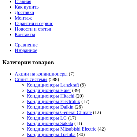
Главная
Как купить
Доставка
Монтаж
Гарантия и сервис
Новости и статьи
Контакты
Сравнение
Избранное
Категории товаров
Акции на кондиционеры
(7)
Сплит-системы
(588)
Кондиционеры Lanzkraft
(5)
Кондиционеры Haier
(39)
Кондиционеры Hitachi
(20)
Кондиционеры Electrolux
(17)
Кондиционеры Daikin
(26)
Кондиционеры General Climate
(12)
Кондиционеры LG
(17)
Кондиционеры Sakata
(11)
Кондиционеры Mitsubishi Electric
(42)
Кондиционеры Toshiba
(30)