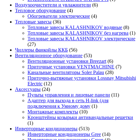
Воздухоочистители и увлажнители
(6)
Тепловое оборудование
(4)
Обогреватели электрические
(4)
Тепловые завесы
(36)
Тепловые завесы KALASHNIKOV водяные
(8)
Тепловые завесы KALASHNIKOV без нагрева
(1)
Тепловые завесы KALASHNIKOV электрические
(27)
Чиллеры фанкойлы ККБ
(56)
Вентиляционное оборудование
(53)
Вентиляционные установки Breezart
(6)
Приточные установки VENTMACHINE
(7)
Канальные вентиляторы Soler Palau
(28)
Приточно-вытяжные установки Lossnay Mitsubishi
Electric
(12)
Аксессуары
(24)
Пульты управления и лицевые панели
(11)
Адаптер для выхода в сеть H-link (для
подключения к Умному дому
(1)
Монтажные комплекты
(10)
Кронштейны козырьки антивандальные решетки
(1)
Инверторные кондиционеры
(513)
Инверторные кондиционеры Gree
(14)
Инверторные кондиционеры Green
(4)