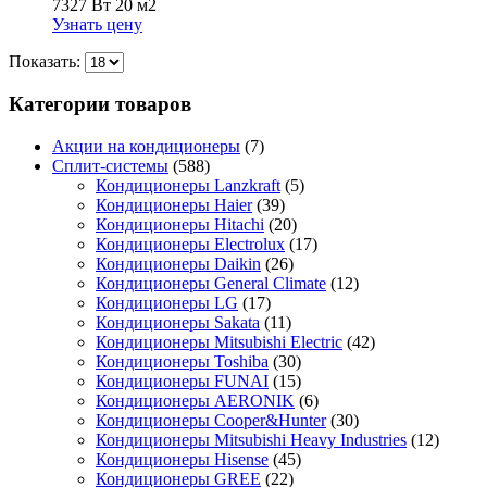
7327 Вт
20 м2
Узнать цену
Показать:
Категории товаров
Акции на кондиционеры
(7)
Сплит-системы
(588)
Кондиционеры Lanzkraft
(5)
Кондиционеры Haier
(39)
Кондиционеры Hitachi
(20)
Кондиционеры Electrolux
(17)
Кондиционеры Daikin
(26)
Кондиционеры General Climate
(12)
Кондиционеры LG
(17)
Кондиционеры Sakata
(11)
Кондиционеры Mitsubishi Electric
(42)
Кондиционеры Toshiba
(30)
Кондиционеры FUNAI
(15)
Кондиционеры AERONIK
(6)
Кондиционеры Cooper&Hunter
(30)
Кондиционеры Mitsubishi Heavy Industries
(12)
Кондиционеры Hisense
(45)
Кондиционеры GREE
(22)