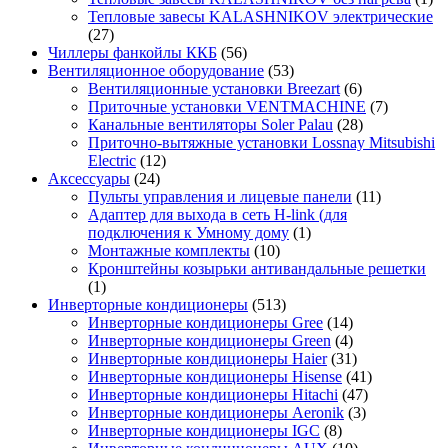
Тепловые завесы KALASHNIKOV электрические
(27)
Чиллеры фанкойлы ККБ
(56)
Вентиляционное оборудование
(53)
Вентиляционные установки Breezart
(6)
Приточные установки VENTMACHINE
(7)
Канальные вентиляторы Soler Palau
(28)
Приточно-вытяжные установки Lossnay Mitsubishi
Electric
(12)
Аксессуары
(24)
Пульты управления и лицевые панели
(11)
Адаптер для выхода в сеть H-link (для
подключения к Умному дому
(1)
Монтажные комплекты
(10)
Кронштейны козырьки антивандальные решетки
(1)
Инверторные кондиционеры
(513)
Инверторные кондиционеры Gree
(14)
Инверторные кондиционеры Green
(4)
Инверторные кондиционеры Haier
(31)
Инверторные кондиционеры Hisense
(41)
Инверторные кондиционеры Hitachi
(47)
Инверторные кондиционеры Aeronik
(3)
Инверторные кондиционеры IGC
(8)