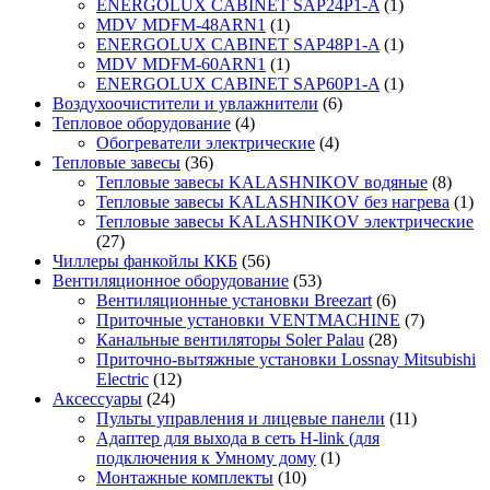
ENERGOLUX CABINET SAP24P1-A
(1)
MDV MDFM-48ARN1
(1)
ENERGOLUX CABINET SAP48P1-A
(1)
MDV MDFM-60ARN1
(1)
ENERGOLUX CABINET SAP60P1-A
(1)
Воздухоочистители и увлажнители
(6)
Тепловое оборудование
(4)
Обогреватели электрические
(4)
Тепловые завесы
(36)
Тепловые завесы KALASHNIKOV водяные
(8)
Тепловые завесы KALASHNIKOV без нагрева
(1)
Тепловые завесы KALASHNIKOV электрические
(27)
Чиллеры фанкойлы ККБ
(56)
Вентиляционное оборудование
(53)
Вентиляционные установки Breezart
(6)
Приточные установки VENTMACHINE
(7)
Канальные вентиляторы Soler Palau
(28)
Приточно-вытяжные установки Lossnay Mitsubishi
Electric
(12)
Аксессуары
(24)
Пульты управления и лицевые панели
(11)
Адаптер для выхода в сеть H-link (для
подключения к Умному дому
(1)
Монтажные комплекты
(10)