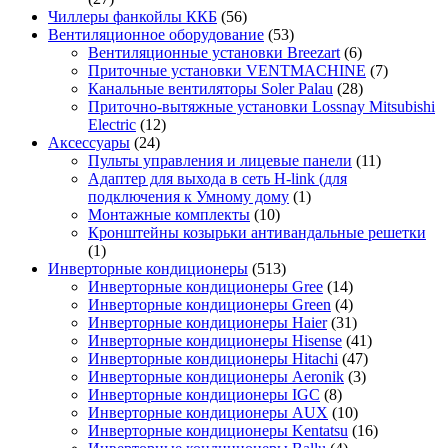
Чиллеры фанкойлы ККБ
(56)
Вентиляционное оборудование
(53)
Вентиляционные установки Breezart
(6)
Приточные установки VENTMACHINE
(7)
Канальные вентиляторы Soler Palau
(28)
Приточно-вытяжные установки Lossnay Mitsubishi
Electric
(12)
Аксессуары
(24)
Пульты управления и лицевые панели
(11)
Адаптер для выхода в сеть H-link (для
подключения к Умному дому
(1)
Монтажные комплекты
(10)
Кронштейны козырьки антивандальные решетки
(1)
Инверторные кондиционеры
(513)
Инверторные кондиционеры Gree
(14)
Инверторные кондиционеры Green
(4)
Инверторные кондиционеры Haier
(31)
Инверторные кондиционеры Hisense
(41)
Инверторные кондиционеры Hitachi
(47)
Инверторные кондиционеры Aeronik
(3)
Инверторные кондиционеры IGC
(8)
Инверторные кондиционеры AUX
(10)
Инверторные кондиционеры Kentatsu
(16)