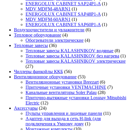
ENERGOLUX CABINET SAP24P1-A
(1)
MDV MDFM-48ARN1
(1)
ENERGOLUX CABINET SAP48P1-A
(1)
MDV MDFM-60ARN1
(1)
ENERGOLUX CABINET SAP60P1-A
(1)
Воздухоочистители и увлажнители
(6)
Тепловое оборудование
(4)
Обогреватели электрические
(4)
Тепловые завесы
(36)
Тепловые завесы KALASHNIKOV водяные
(8)
Тепловые завесы KALASHNIKOV без нагрева
(1)
Тепловые завесы KALASHNIKOV электрические
(27)
Чиллеры фанкойлы ККБ
(56)
Вентиляционное оборудование
(53)
Вентиляционные установки Breezart
(6)
Приточные установки VENTMACHINE
(7)
Канальные вентиляторы Soler Palau
(28)
Приточно-вытяжные установки Lossnay Mitsubishi
Electric
(12)
Аксессуары
(24)
Пульты управления и лицевые панели
(11)
Адаптер для выхода в сеть H-link (для
подключения к Умному дому
(1)
Монтажные комплекты
(10)