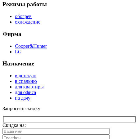
Режимы работы
обогрев
охлаждение
Фирма
Cooper&Hunter
LG
Назначение
в детскую
в спальню
для квартиры
для офиса
на дачу
Запросить скидку
Скидка на: