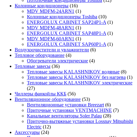
Потолочные кондиционеры Toshiba
(12)
Колонные кондиционеры
(16)
MDV MDFM-24ARN1
(1)
Колонные кондиционеры Toshiba
(10)
ENERGOLUX CABINET SAP24P1-A
(1)
MDV MDFM-48ARN1
(1)
ENERGOLUX CABINET SAP48P1-A
(1)
MDV MDFM-60ARN1
(1)
ENERGOLUX CABINET SAP60P1-A
(1)
Воздухоочистители и увлажнители
(6)
Тепловое оборудование
(4)
Обогреватели электрические
(4)
Тепловые завесы
(36)
Тепловые завесы KALASHNIKOV водяные
(8)
Тепловые завесы KALASHNIKOV без нагрева
(1)
Тепловые завесы KALASHNIKOV электрические
(27)
Чиллеры фанкойлы ККБ
(56)
Вентиляционное оборудование
(53)
Вентиляционные установки Breezart
(6)
Приточные установки VENTMACHINE
(7)
Канальные вентиляторы Soler Palau
(28)
Приточно-вытяжные установки Lossnay Mitsubishi
Electric
(12)
Аксессуары
(24)