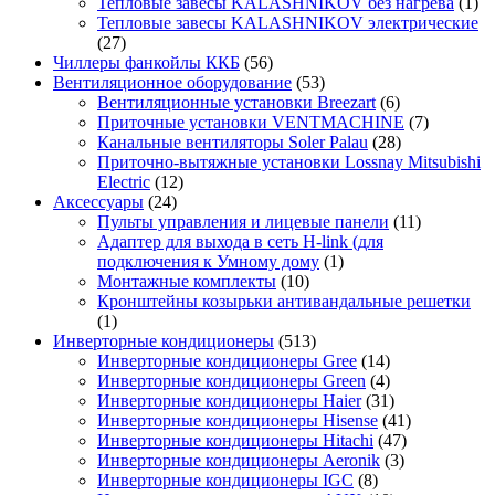
Тепловые завесы KALASHNIKOV без нагрева
(1)
Тепловые завесы KALASHNIKOV электрические
(27)
Чиллеры фанкойлы ККБ
(56)
Вентиляционное оборудование
(53)
Вентиляционные установки Breezart
(6)
Приточные установки VENTMACHINE
(7)
Канальные вентиляторы Soler Palau
(28)
Приточно-вытяжные установки Lossnay Mitsubishi
Electric
(12)
Аксессуары
(24)
Пульты управления и лицевые панели
(11)
Адаптер для выхода в сеть H-link (для
подключения к Умному дому
(1)
Монтажные комплекты
(10)
Кронштейны козырьки антивандальные решетки
(1)
Инверторные кондиционеры
(513)
Инверторные кондиционеры Gree
(14)
Инверторные кондиционеры Green
(4)
Инверторные кондиционеры Haier
(31)
Инверторные кондиционеры Hisense
(41)
Инверторные кондиционеры Hitachi
(47)
Инверторные кондиционеры Aeronik
(3)
Инверторные кондиционеры IGC
(8)