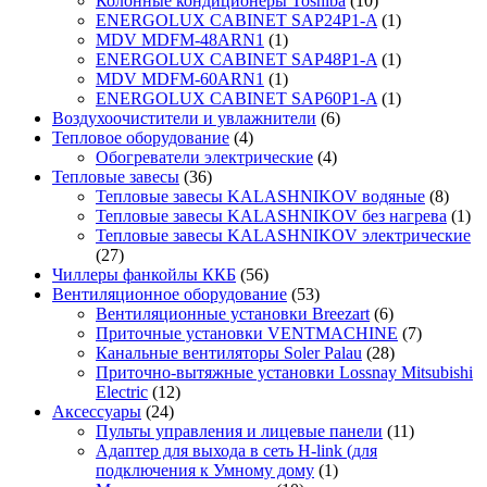
Колонные кондиционеры Toshiba
(10)
ENERGOLUX CABINET SAP24P1-A
(1)
MDV MDFM-48ARN1
(1)
ENERGOLUX CABINET SAP48P1-A
(1)
MDV MDFM-60ARN1
(1)
ENERGOLUX CABINET SAP60P1-A
(1)
Воздухоочистители и увлажнители
(6)
Тепловое оборудование
(4)
Обогреватели электрические
(4)
Тепловые завесы
(36)
Тепловые завесы KALASHNIKOV водяные
(8)
Тепловые завесы KALASHNIKOV без нагрева
(1)
Тепловые завесы KALASHNIKOV электрические
(27)
Чиллеры фанкойлы ККБ
(56)
Вентиляционное оборудование
(53)
Вентиляционные установки Breezart
(6)
Приточные установки VENTMACHINE
(7)
Канальные вентиляторы Soler Palau
(28)
Приточно-вытяжные установки Lossnay Mitsubishi
Electric
(12)
Аксессуары
(24)
Пульты управления и лицевые панели
(11)
Адаптер для выхода в сеть H-link (для
подключения к Умному дому
(1)