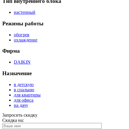
Тип внутреннего блока
настенный
Режимы работы
обогрев
охлаждение
Фирма
DAIKIN
Назначение
в детскую
в спальню
для квартиры
для офиса
на дачу
Запросить скидку
Скидка на: