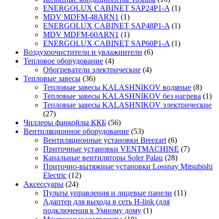
ENERGOLUX CABINET SAP24P1-A
(1)
MDV MDFM-48ARN1
(1)
ENERGOLUX CABINET SAP48P1-A
(1)
MDV MDFM-60ARN1
(1)
ENERGOLUX CABINET SAP60P1-A
(1)
Воздухоочистители и увлажнители
(6)
Тепловое оборудование
(4)
Обогреватели электрические
(4)
Тепловые завесы
(36)
Тепловые завесы KALASHNIKOV водяные
(8)
Тепловые завесы KALASHNIKOV без нагрева
(1)
Тепловые завесы KALASHNIKOV электрические
(27)
Чиллеры фанкойлы ККБ
(56)
Вентиляционное оборудование
(53)
Вентиляционные установки Breezart
(6)
Приточные установки VENTMACHINE
(7)
Канальные вентиляторы Soler Palau
(28)
Приточно-вытяжные установки Lossnay Mitsubishi
Electric
(12)
Аксессуары
(24)
Пульты управления и лицевые панели
(11)
Адаптер для выхода в сеть H-link (для
подключения к Умному дому
(1)