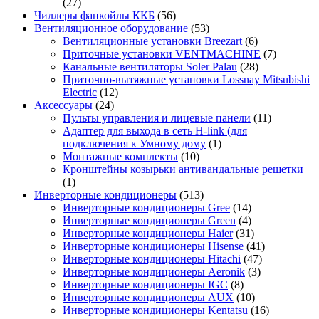
(27)
Чиллеры фанкойлы ККБ
(56)
Вентиляционное оборудование
(53)
Вентиляционные установки Breezart
(6)
Приточные установки VENTMACHINE
(7)
Канальные вентиляторы Soler Palau
(28)
Приточно-вытяжные установки Lossnay Mitsubishi
Electric
(12)
Аксессуары
(24)
Пульты управления и лицевые панели
(11)
Адаптер для выхода в сеть H-link (для
подключения к Умному дому
(1)
Монтажные комплекты
(10)
Кронштейны козырьки антивандальные решетки
(1)
Инверторные кондиционеры
(513)
Инверторные кондиционеры Gree
(14)
Инверторные кондиционеры Green
(4)
Инверторные кондиционеры Haier
(31)
Инверторные кондиционеры Hisense
(41)
Инверторные кондиционеры Hitachi
(47)
Инверторные кондиционеры Aeronik
(3)
Инверторные кондиционеры IGC
(8)
Инверторные кондиционеры AUX
(10)
Инверторные кондиционеры Kentatsu
(16)