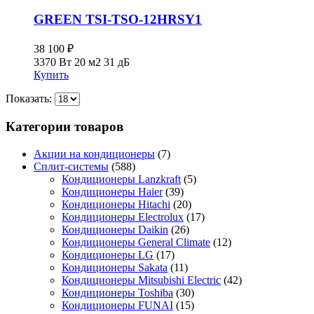
GREEN TSI-TSO-12HRSY1
38 100
₽
3370 Вт
20 м2
31 дБ
Купить
Показать:
Категории товаров
Акции на кондиционеры
(7)
Сплит-системы
(588)
Кондиционеры Lanzkraft
(5)
Кондиционеры Haier
(39)
Кондиционеры Hitachi
(20)
Кондиционеры Electrolux
(17)
Кондиционеры Daikin
(26)
Кондиционеры General Climate
(12)
Кондиционеры LG
(17)
Кондиционеры Sakata
(11)
Кондиционеры Mitsubishi Electric
(42)
Кондиционеры Toshiba
(30)
Кондиционеры FUNAI
(15)