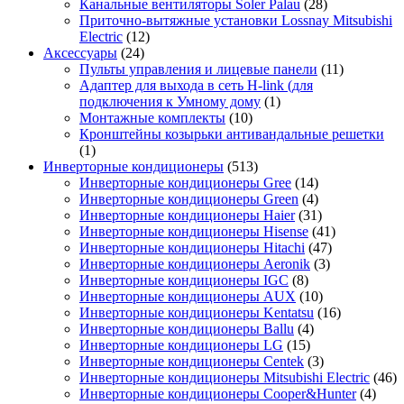
Канальные вентиляторы Soler Palau
(28)
Приточно-вытяжные установки Lossnay Mitsubishi
Electric
(12)
Аксессуары
(24)
Пульты управления и лицевые панели
(11)
Адаптер для выхода в сеть H-link (для
подключения к Умному дому
(1)
Монтажные комплекты
(10)
Кронштейны козырьки антивандальные решетки
(1)
Инверторные кондиционеры
(513)
Инверторные кондиционеры Gree
(14)
Инверторные кондиционеры Green
(4)
Инверторные кондиционеры Haier
(31)
Инверторные кондиционеры Hisense
(41)
Инверторные кондиционеры Hitachi
(47)
Инверторные кондиционеры Aeronik
(3)
Инверторные кондиционеры IGC
(8)
Инверторные кондиционеры AUX
(10)
Инверторные кондиционеры Kentatsu
(16)
Инверторные кондиционеры Ballu
(4)
Инверторные кондиционеры LG
(15)
Инверторные кондиционеры Centek
(3)
Инверторные кондиционеры Mitsubishi Electric
(46)
Инверторные кондиционеры Cooper&Hunter
(4)