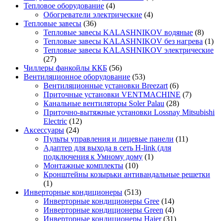
Тепловое оборудование
(4)
Обогреватели электрические
(4)
Тепловые завесы
(36)
Тепловые завесы KALASHNIKOV водяные
(8)
Тепловые завесы KALASHNIKOV без нагрева
(1)
Тепловые завесы KALASHNIKOV электрические
(27)
Чиллеры фанкойлы ККБ
(56)
Вентиляционное оборудование
(53)
Вентиляционные установки Breezart
(6)
Приточные установки VENTMACHINE
(7)
Канальные вентиляторы Soler Palau
(28)
Приточно-вытяжные установки Lossnay Mitsubishi
Electric
(12)
Аксессуары
(24)
Пульты управления и лицевые панели
(11)
Адаптер для выхода в сеть H-link (для
подключения к Умному дому
(1)
Монтажные комплекты
(10)
Кронштейны козырьки антивандальные решетки
(1)
Инверторные кондиционеры
(513)
Инверторные кондиционеры Gree
(14)
Инверторные кондиционеры Green
(4)
Инверторные кондиционеры Haier
(31)