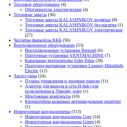
Тепловое оборудование
(4)
Обогреватели электрические
(4)
Тепловые завесы
(36)
Тепловые завесы KALASHNIKOV водяные
(8)
Тепловые завесы KALASHNIKOV без нагрева
(1)
Тепловые завесы KALASHNIKOV электрические
(27)
Чиллеры фанкойлы ККБ
(56)
Вентиляционное оборудование
(53)
Вентиляционные установки Breezart
(6)
Приточные установки VENTMACHINE
(7)
Канальные вентиляторы Soler Palau
(28)
Приточно-вытяжные установки Lossnay Mitsubishi
Electric
(12)
Аксессуары
(24)
Пульты управления и лицевые панели
(11)
Адаптер для выхода в сеть H-link (для
подключения к Умному дому
(1)
Монтажные комплекты
(10)
Кронштейны козырьки антивандальные решетки
(1)
Инверторные кондиционеры
(513)
Инверторные кондиционеры Gree
(14)
Инверторные кондиционеры Green
(4)
Инверторные кондиционеры Haier
(31)