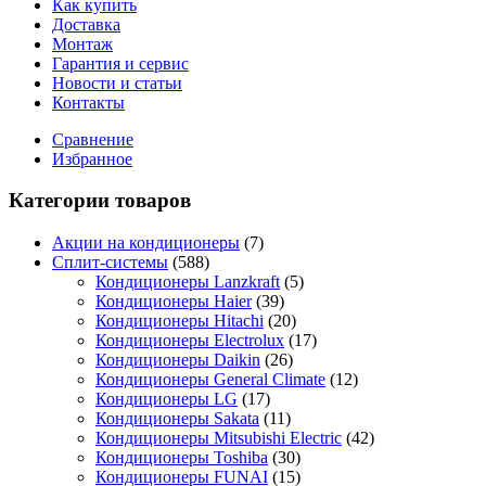
Как купить
Доставка
Монтаж
Гарантия и сервис
Новости и статьи
Контакты
Сравнение
Избранное
Категории товаров
Акции на кондиционеры
(7)
Сплит-системы
(588)
Кондиционеры Lanzkraft
(5)
Кондиционеры Haier
(39)
Кондиционеры Hitachi
(20)
Кондиционеры Electrolux
(17)
Кондиционеры Daikin
(26)
Кондиционеры General Climate
(12)
Кондиционеры LG
(17)
Кондиционеры Sakata
(11)
Кондиционеры Mitsubishi Electric
(42)
Кондиционеры Toshiba
(30)
Кондиционеры FUNAI
(15)