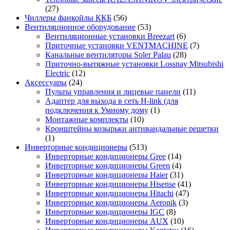
(27)
Чиллеры фанкойлы ККБ
(56)
Вентиляционное оборудование
(53)
Вентиляционные установки Breezart
(6)
Приточные установки VENTMACHINE
(7)
Канальные вентиляторы Soler Palau
(28)
Приточно-вытяжные установки Lossnay Mitsubishi
Electric
(12)
Аксессуары
(24)
Пульты управления и лицевые панели
(11)
Адаптер для выхода в сеть H-link (для
подключения к Умному дому
(1)
Монтажные комплекты
(10)
Кронштейны козырьки антивандальные решетки
(1)
Инверторные кондиционеры
(513)
Инверторные кондиционеры Gree
(14)
Инверторные кондиционеры Green
(4)
Инверторные кондиционеры Haier
(31)
Инверторные кондиционеры Hisense
(41)
Инверторные кондиционеры Hitachi
(47)
Инверторные кондиционеры Aeronik
(3)
Инверторные кондиционеры IGC
(8)
Инверторные кондиционеры AUX
(10)