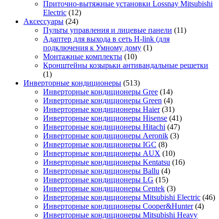
Приточно-вытяжные установки Lossnay Mitsubishi
Electric
(12)
Аксессуары
(24)
Пульты управления и лицевые панели
(11)
Адаптер для выхода в сеть H-link (для
подключения к Умному дому
(1)
Монтажные комплекты
(10)
Кронштейны козырьки антивандальные решетки
(1)
Инверторные кондиционеры
(513)
Инверторные кондиционеры Gree
(14)
Инверторные кондиционеры Green
(4)
Инверторные кондиционеры Haier
(31)
Инверторные кондиционеры Hisense
(41)
Инверторные кондиционеры Hitachi
(47)
Инверторные кондиционеры Aeronik
(3)
Инверторные кондиционеры IGC
(8)
Инверторные кондиционеры AUX
(10)
Инверторные кондиционеры Kentatsu
(16)
Инверторные кондиционеры Ballu
(4)
Инверторные кондиционеры LG
(15)
Инверторные кондиционеры Centek
(3)
Инверторные кондиционеры Mitsubishi Electric
(46)
Инверторные кондиционеры Cooper&Hunter
(4)
Инверторные кондиционеры Mitsubishi Heavy