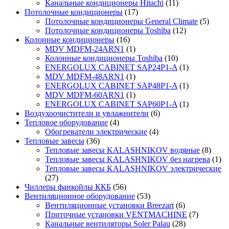
Канальные кондиционеры Hitachi
(11)
Потолочные кондиционеры
(17)
Потолочные кондиционеры General Climate
(5)
Потолочные кондиционеры Toshiba
(12)
Колонные кондиционеры
(16)
MDV MDFM-24ARN1
(1)
Колонные кондиционеры Toshiba
(10)
ENERGOLUX CABINET SAP24P1-A
(1)
MDV MDFM-48ARN1
(1)
ENERGOLUX CABINET SAP48P1-A
(1)
MDV MDFM-60ARN1
(1)
ENERGOLUX CABINET SAP60P1-A
(1)
Воздухоочистители и увлажнители
(6)
Тепловое оборудование
(4)
Обогреватели электрические
(4)
Тепловые завесы
(36)
Тепловые завесы KALASHNIKOV водяные
(8)
Тепловые завесы KALASHNIKOV без нагрева
(1)
Тепловые завесы KALASHNIKOV электрические
(27)
Чиллеры фанкойлы ККБ
(56)
Вентиляционное оборудование
(53)
Вентиляционные установки Breezart
(6)
Приточные установки VENTMACHINE
(7)
Канальные вентиляторы Soler Palau
(28)