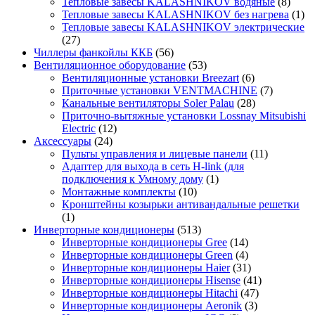
Тепловые завесы KALASHNIKOV водяные
(8)
Тепловые завесы KALASHNIKOV без нагрева
(1)
Тепловые завесы KALASHNIKOV электрические
(27)
Чиллеры фанкойлы ККБ
(56)
Вентиляционное оборудование
(53)
Вентиляционные установки Breezart
(6)
Приточные установки VENTMACHINE
(7)
Канальные вентиляторы Soler Palau
(28)
Приточно-вытяжные установки Lossnay Mitsubishi
Electric
(12)
Аксессуары
(24)
Пульты управления и лицевые панели
(11)
Адаптер для выхода в сеть H-link (для
подключения к Умному дому
(1)
Монтажные комплекты
(10)
Кронштейны козырьки антивандальные решетки
(1)
Инверторные кондиционеры
(513)
Инверторные кондиционеры Gree
(14)
Инверторные кондиционеры Green
(4)
Инверторные кондиционеры Haier
(31)
Инверторные кондиционеры Hisense
(41)
Инверторные кондиционеры Hitachi
(47)
Инверторные кондиционеры Aeronik
(3)