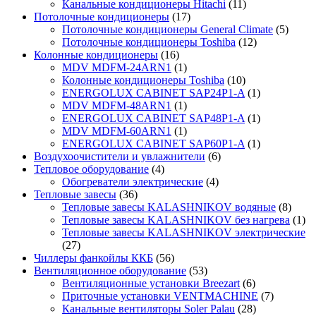
Канальные кондиционеры Hitachi
(11)
Потолочные кондиционеры
(17)
Потолочные кондиционеры General Climate
(5)
Потолочные кондиционеры Toshiba
(12)
Колонные кондиционеры
(16)
MDV MDFM-24ARN1
(1)
Колонные кондиционеры Toshiba
(10)
ENERGOLUX CABINET SAP24P1-A
(1)
MDV MDFM-48ARN1
(1)
ENERGOLUX CABINET SAP48P1-A
(1)
MDV MDFM-60ARN1
(1)
ENERGOLUX CABINET SAP60P1-A
(1)
Воздухоочистители и увлажнители
(6)
Тепловое оборудование
(4)
Обогреватели электрические
(4)
Тепловые завесы
(36)
Тепловые завесы KALASHNIKOV водяные
(8)
Тепловые завесы KALASHNIKOV без нагрева
(1)
Тепловые завесы KALASHNIKOV электрические
(27)
Чиллеры фанкойлы ККБ
(56)
Вентиляционное оборудование
(53)
Вентиляционные установки Breezart
(6)
Приточные установки VENTMACHINE
(7)
Канальные вентиляторы Soler Palau
(28)