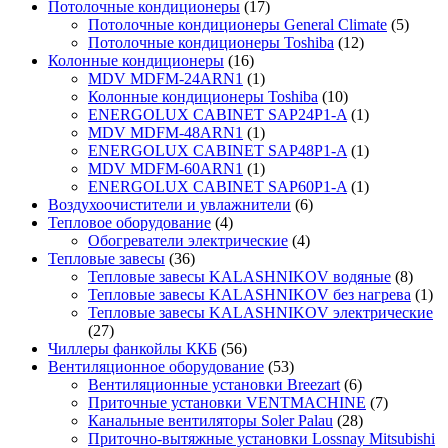
Потолочные кондиционеры
(17)
Потолочные кондиционеры General Climate
(5)
Потолочные кондиционеры Toshiba
(12)
Колонные кондиционеры
(16)
MDV MDFM-24ARN1
(1)
Колонные кондиционеры Toshiba
(10)
ENERGOLUX CABINET SAP24P1-A
(1)
MDV MDFM-48ARN1
(1)
ENERGOLUX CABINET SAP48P1-A
(1)
MDV MDFM-60ARN1
(1)
ENERGOLUX CABINET SAP60P1-A
(1)
Воздухоочистители и увлажнители
(6)
Тепловое оборудование
(4)
Обогреватели электрические
(4)
Тепловые завесы
(36)
Тепловые завесы KALASHNIKOV водяные
(8)
Тепловые завесы KALASHNIKOV без нагрева
(1)
Тепловые завесы KALASHNIKOV электрические
(27)
Чиллеры фанкойлы ККБ
(56)
Вентиляционное оборудование
(53)
Вентиляционные установки Breezart
(6)
Приточные установки VENTMACHINE
(7)
Канальные вентиляторы Soler Palau
(28)
Приточно-вытяжные установки Lossnay Mitsubishi