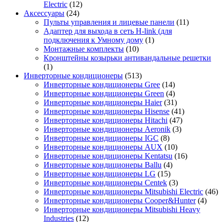
Electric
(12)
Аксессуары
(24)
Пульты управления и лицевые панели
(11)
Адаптер для выхода в сеть H-link (для
подключения к Умному дому
(1)
Монтажные комплекты
(10)
Кронштейны козырьки антивандальные решетки
(1)
Инверторные кондиционеры
(513)
Инверторные кондиционеры Gree
(14)
Инверторные кондиционеры Green
(4)
Инверторные кондиционеры Haier
(31)
Инверторные кондиционеры Hisense
(41)
Инверторные кондиционеры Hitachi
(47)
Инверторные кондиционеры Aeronik
(3)
Инверторные кондиционеры IGC
(8)
Инверторные кондиционеры AUX
(10)
Инверторные кондиционеры Kentatsu
(16)
Инверторные кондиционеры Ballu
(4)
Инверторные кондиционеры LG
(15)
Инверторные кондиционеры Centek
(3)
Инверторные кондиционеры Mitsubishi Electric
(46)
Инверторные кондиционеры Cooper&Hunter
(4)
Инверторные кондиционеры Mitsubishi Heavy
Industries
(12)