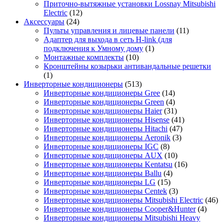
Приточно-вытяжные установки Lossnay Mitsubishi
Electric
(12)
Аксессуары
(24)
Пульты управления и лицевые панели
(11)
Адаптер для выхода в сеть H-link (для
подключения к Умному дому
(1)
Монтажные комплекты
(10)
Кронштейны козырьки антивандальные решетки
(1)
Инверторные кондиционеры
(513)
Инверторные кондиционеры Gree
(14)
Инверторные кондиционеры Green
(4)
Инверторные кондиционеры Haier
(31)
Инверторные кондиционеры Hisense
(41)
Инверторные кондиционеры Hitachi
(47)
Инверторные кондиционеры Aeronik
(3)
Инверторные кондиционеры IGC
(8)
Инверторные кондиционеры AUX
(10)
Инверторные кондиционеры Kentatsu
(16)
Инверторные кондиционеры Ballu
(4)
Инверторные кондиционеры LG
(15)
Инверторные кондиционеры Centek
(3)
Инверторные кондиционеры Mitsubishi Electric
(46)
Инверторные кондиционеры Cooper&Hunter
(4)
Инверторные кондиционеры Mitsubishi Heavy