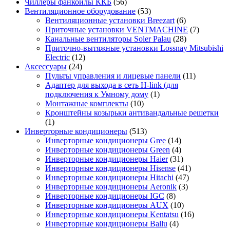
Чиллеры фанкойлы ККБ
(56)
Вентиляционное оборудование
(53)
Вентиляционные установки Breezart
(6)
Приточные установки VENTMACHINE
(7)
Канальные вентиляторы Soler Palau
(28)
Приточно-вытяжные установки Lossnay Mitsubishi
Electric
(12)
Аксессуары
(24)
Пульты управления и лицевые панели
(11)
Адаптер для выхода в сеть H-link (для
подключения к Умному дому
(1)
Монтажные комплекты
(10)
Кронштейны козырьки антивандальные решетки
(1)
Инверторные кондиционеры
(513)
Инверторные кондиционеры Gree
(14)
Инверторные кондиционеры Green
(4)
Инверторные кондиционеры Haier
(31)
Инверторные кондиционеры Hisense
(41)
Инверторные кондиционеры Hitachi
(47)
Инверторные кондиционеры Aeronik
(3)
Инверторные кондиционеры IGC
(8)
Инверторные кондиционеры AUX
(10)
Инверторные кондиционеры Kentatsu
(16)
Инверторные кондиционеры Ballu
(4)