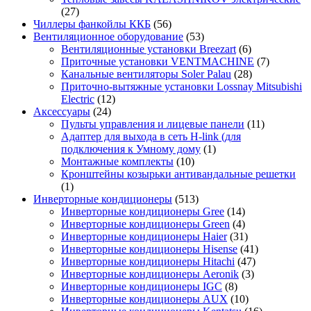
(27)
Чиллеры фанкойлы ККБ
(56)
Вентиляционное оборудование
(53)
Вентиляционные установки Breezart
(6)
Приточные установки VENTMACHINE
(7)
Канальные вентиляторы Soler Palau
(28)
Приточно-вытяжные установки Lossnay Mitsubishi
Electric
(12)
Аксессуары
(24)
Пульты управления и лицевые панели
(11)
Адаптер для выхода в сеть H-link (для
подключения к Умному дому
(1)
Монтажные комплекты
(10)
Кронштейны козырьки антивандальные решетки
(1)
Инверторные кондиционеры
(513)
Инверторные кондиционеры Gree
(14)
Инверторные кондиционеры Green
(4)
Инверторные кондиционеры Haier
(31)
Инверторные кондиционеры Hisense
(41)
Инверторные кондиционеры Hitachi
(47)
Инверторные кондиционеры Aeronik
(3)
Инверторные кондиционеры IGC
(8)
Инверторные кондиционеры AUX
(10)