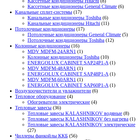
Кассетные кондиционеры Hitachi
(8)
Кассетные кондиционеры General Climate
(6)
Канальные сплит-системы
(17)
Канальные кондиционеры Toshiba
(6)
Канальные кондиционеры Hitachi
(11)
Потолочные кондиционеры
(17)
Потолочные кондиционеры General Climate
(5)
Потолочные кондиционеры Toshiba
(12)
Колонные кондиционеры
(16)
MDV MDFM-24ARN1
(1)
Колонные кондиционеры Toshiba
(10)
ENERGOLUX CABINET SAP24P1-A
(1)
MDV MDFM-48ARN1
(1)
ENERGOLUX CABINET SAP48P1-A
(1)
MDV MDFM-60ARN1
(1)
ENERGOLUX CABINET SAP60P1-A
(1)
Воздухоочистители и увлажнители
(6)
Тепловое оборудование
(4)
Обогреватели электрические
(4)
Тепловые завесы
(36)
Тепловые завесы KALASHNIKOV водяные
(8)
Тепловые завесы KALASHNIKOV без нагрева
(1)
Тепловые завесы KALASHNIKOV электрические
(27)
Чиллеры фанкойлы ККБ
(56)