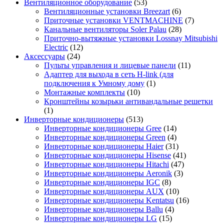
Вентиляционное оборудование
(53)
Вентиляционные установки Breezart
(6)
Приточные установки VENTMACHINE
(7)
Канальные вентиляторы Soler Palau
(28)
Приточно-вытяжные установки Lossnay Mitsubishi
Electric
(12)
Аксессуары
(24)
Пульты управления и лицевые панели
(11)
Адаптер для выхода в сеть H-link (для
подключения к Умному дому
(1)
Монтажные комплекты
(10)
Кронштейны козырьки антивандальные решетки
(1)
Инверторные кондиционеры
(513)
Инверторные кондиционеры Gree
(14)
Инверторные кондиционеры Green
(4)
Инверторные кондиционеры Haier
(31)
Инверторные кондиционеры Hisense
(41)
Инверторные кондиционеры Hitachi
(47)
Инверторные кондиционеры Aeronik
(3)
Инверторные кондиционеры IGC
(8)
Инверторные кондиционеры AUX
(10)
Инверторные кондиционеры Kentatsu
(16)
Инверторные кондиционеры Ballu
(4)
Инверторные кондиционеры LG
(15)