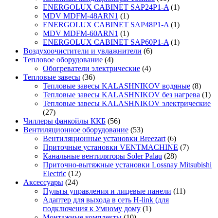
ENERGOLUX CABINET SAP24P1-A
(1)
MDV MDFM-48ARN1
(1)
ENERGOLUX CABINET SAP48P1-A
(1)
MDV MDFM-60ARN1
(1)
ENERGOLUX CABINET SAP60P1-A
(1)
Воздухоочистители и увлажнители
(6)
Тепловое оборудование
(4)
Обогреватели электрические
(4)
Тепловые завесы
(36)
Тепловые завесы KALASHNIKOV водяные
(8)
Тепловые завесы KALASHNIKOV без нагрева
(1)
Тепловые завесы KALASHNIKOV электрические
(27)
Чиллеры фанкойлы ККБ
(56)
Вентиляционное оборудование
(53)
Вентиляционные установки Breezart
(6)
Приточные установки VENTMACHINE
(7)
Канальные вентиляторы Soler Palau
(28)
Приточно-вытяжные установки Lossnay Mitsubishi
Electric
(12)
Аксессуары
(24)
Пульты управления и лицевые панели
(11)
Адаптер для выхода в сеть H-link (для
подключения к Умному дому
(1)
Монтажные комплекты
(10)