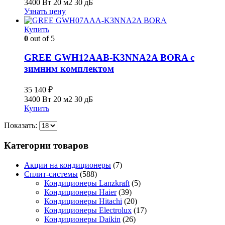
3400 Вт
20 м2
30 дБ
Узнать цену
Купить
0
out of 5
GREE GWH12AAB-K3NNA2A BORA с
зимним комплектом
35 140
₽
3400 Вт
20 м2
30 дБ
Купить
Показать:
Категории товаров
Акции на кондиционеры
(7)
Сплит-системы
(588)
Кондиционеры Lanzkraft
(5)
Кондиционеры Haier
(39)
Кондиционеры Hitachi
(20)
Кондиционеры Electrolux
(17)
Кондиционеры Daikin
(26)