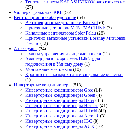
Тепловые завесы KALASHNIKOV электрические
(27)
Чиллеры фанкойлы ККБ
(56)
Вентиляционное оборудование
(53)
Вентиляционные установки Breezart
(6)
Приточные установки VENTMACHINE
(7)
Канальные вентиляторы Soler Palau
(28)
Приточно-вытяжные установки Lossnay Mitsubishi
Electric
(12)
Аксессуары
(24)
Пульты управления и лицевые панели
(11)
Адаптер для выхода в сеть H-link (для
подключения к Умному дому
(1)
Монтажные комплекты
(10)
Кронштейны козырьки антивандальные решетки
(1)
Инверторные кондиционеры
(513)
Инверторные кондиционеры Gree
(14)
Инверторные кондиционеры Green
(4)
Инверторные кондиционеры Haier
(31)
Инверторные кондиционеры Hisense
(41)
Инверторные кондиционеры Hitachi
(47)
Инверторные кондиционеры Aeronik
(3)
Инверторные кондиционеры IGC
(8)
Инверторные кондиционеры AUX
(10)