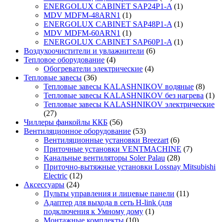
ENERGOLUX CABINET SAP24P1-A
(1)
MDV MDFM-48ARN1
(1)
ENERGOLUX CABINET SAP48P1-A
(1)
MDV MDFM-60ARN1
(1)
ENERGOLUX CABINET SAP60P1-A
(1)
Воздухоочистители и увлажнители
(6)
Тепловое оборудование
(4)
Обогреватели электрические
(4)
Тепловые завесы
(36)
Тепловые завесы KALASHNIKOV водяные
(8)
Тепловые завесы KALASHNIKOV без нагрева
(1)
Тепловые завесы KALASHNIKOV электрические
(27)
Чиллеры фанкойлы ККБ
(56)
Вентиляционное оборудование
(53)
Вентиляционные установки Breezart
(6)
Приточные установки VENTMACHINE
(7)
Канальные вентиляторы Soler Palau
(28)
Приточно-вытяжные установки Lossnay Mitsubishi
Electric
(12)
Аксессуары
(24)
Пульты управления и лицевые панели
(11)
Адаптер для выхода в сеть H-link (для
подключения к Умному дому
(1)
Монтажные комплекты
(10)