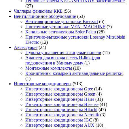
Тепловые завесы KALASHNIKOV электрические
(27)
Чиллеры фанкойлы ККБ
(56)
Вентиляционное оборудование
(53)
Вентиляционные установки Breezart
(6)
Приточные установки VENTMACHINE
(7)
Канальные вентиляторы Soler Palau
(28)
Приточно-вытяжные установки Lossnay Mitsubishi
Electric
(12)
Аксессуары
(24)
Пульты управления и лицевые панели
(11)
Адаптер для выхода в сеть H-link (для
подключения к Умному дому
(1)
Монтажные комплекты
(10)
Кронштейны козырьки антивандальные решетки
(1)
Инверторные кондиционеры
(513)
Инверторные кондиционеры Gree
(14)
Инверторные кондиционеры Green
(4)
Инверторные кондиционеры Haier
(31)
Инверторные кондиционеры Hisense
(41)
Инверторные кондиционеры Hitachi
(47)
Инверторные кондиционеры Aeronik
(3)
Инверторные кондиционеры IGC
(8)
Инверторные кондиционеры AUX
(10)