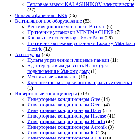
Тепловые завесы KALASHNIKOV электрические
(27)
Чиллеры фанкойлы ККБ
(56)
Вентиляционное оборудование
(53)
Вентиляционные установки Breezart
(6)
Приточные установки VENTMACHINE
(7)
Канальные вентиляторы Soler Palau
(28)
Приточно-вытяжные установки Lossnay Mitsubishi
Electric
(12)
Аксессуары
(24)
Пульты управления и лицевые панели
(11)
Адаптер для выхода в сеть H-link (для
подключения к Умному дому
(1)
Монтажные комплекты
(10)
Кронштейны козырьки антивандальные решетки
(1)
Инверторные кондиционеры
(513)
Инверторные кондиционеры Gree
(14)
Инверторные кондиционеры Green
(4)
Инверторные кондиционеры Haier
(31)
Инверторные кондиционеры Hisense
(41)
Инверторные кондиционеры Hitachi
(47)
Инверторные кондиционеры Aeronik
(3)
Инверторные кондиционеры IGC
(8)
Инверторные кондиционеры AUX
(10)