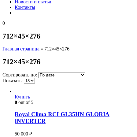
Новости и статьи
Контакты
0
712×45×276
Главная страница
»
712×45×276
712×45×276
Сортировать по:
Показать:
Купить
0
out of 5
Royal Clima RCI-GL35HN GLORIA
INVERTER
50 000
₽