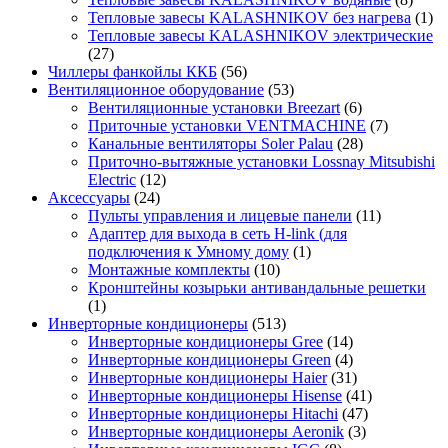
Тепловые завесы KALASHNIKOV без нагрева
(1)
Тепловые завесы KALASHNIKOV электрические
(27)
Чиллеры фанкойлы ККБ
(56)
Вентиляционное оборудование
(53)
Вентиляционные установки Breezart
(6)
Приточные установки VENTMACHINE
(7)
Канальные вентиляторы Soler Palau
(28)
Приточно-вытяжные установки Lossnay Mitsubishi
Electric
(12)
Аксессуары
(24)
Пульты управления и лицевые панели
(11)
Адаптер для выхода в сеть H-link (для
подключения к Умному дому
(1)
Монтажные комплекты
(10)
Кронштейны козырьки антивандальные решетки
(1)
Инверторные кондиционеры
(513)
Инверторные кондиционеры Gree
(14)
Инверторные кондиционеры Green
(4)
Инверторные кондиционеры Haier
(31)
Инверторные кондиционеры Hisense
(41)
Инверторные кондиционеры Hitachi
(47)
Инверторные кондиционеры Aeronik
(3)