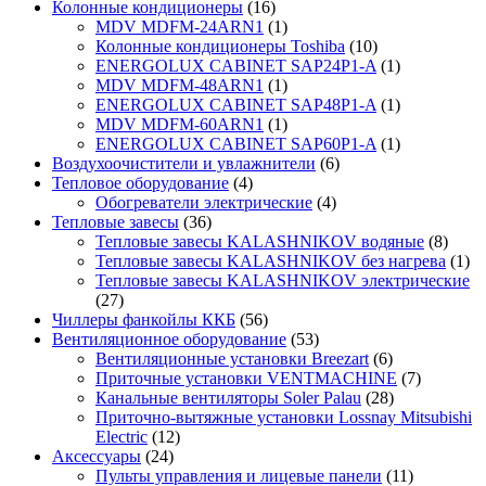
Колонные кондиционеры
(16)
MDV MDFM-24ARN1
(1)
Колонные кондиционеры Toshiba
(10)
ENERGOLUX CABINET SAP24P1-A
(1)
MDV MDFM-48ARN1
(1)
ENERGOLUX CABINET SAP48P1-A
(1)
MDV MDFM-60ARN1
(1)
ENERGOLUX CABINET SAP60P1-A
(1)
Воздухоочистители и увлажнители
(6)
Тепловое оборудование
(4)
Обогреватели электрические
(4)
Тепловые завесы
(36)
Тепловые завесы KALASHNIKOV водяные
(8)
Тепловые завесы KALASHNIKOV без нагрева
(1)
Тепловые завесы KALASHNIKOV электрические
(27)
Чиллеры фанкойлы ККБ
(56)
Вентиляционное оборудование
(53)
Вентиляционные установки Breezart
(6)
Приточные установки VENTMACHINE
(7)
Канальные вентиляторы Soler Palau
(28)
Приточно-вытяжные установки Lossnay Mitsubishi
Electric
(12)
Аксессуары
(24)
Пульты управления и лицевые панели
(11)